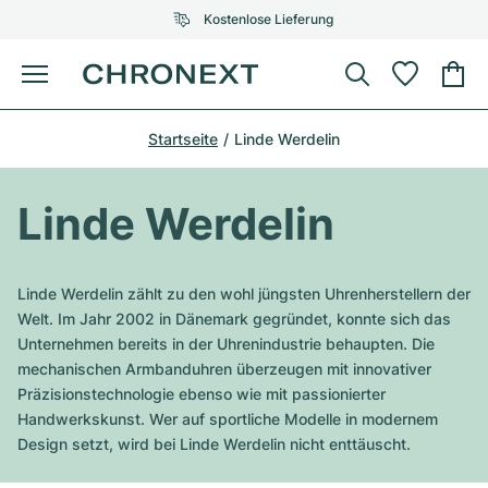
Kostenlose Lieferung
Menü
Uhr kaufen
Startseite
Linde Werdelin
AUSGEWÄHLTE MARKEN
AUSGEWÄHLTE MARKEN
Rolex
Cartier
Certified Pre-Owned
Linde Werdelin
Omega
Tiffany
Uhr verkaufen
Patek Philippe
Louis Vuitton
Linde Werdelin zählt zu den wohl jüngsten Uhrenherstellern der
Alle Rolex Modelle
Welt. Im Jahr 2002 in Dänemark gegründet, konnte sich das
Schmuck
Audemars Piguet
Gebauer & Gebauer
Unternehmen bereits in der Uhrenindustrie behaupten. Die
mechanischen Armbanduhren überzeugen mit innovativer
Top-Modelle
Alle Omega Modelle
Neuzugänge
Cartier
Präzisionstechnologie ebenso wie mit passionierter
Van Cleef & Arpels
Handwerkskunst. Wer auf sportliche Modelle in modernem
Top-Modelle
Alle Patek Philippe Modelle
Breitling
Service
Air-King
Design setzt, wird bei Linde Werdelin nicht enttäuscht.
Bvlgari
Top-Modelle
Alle Audemars Piguet Modelle