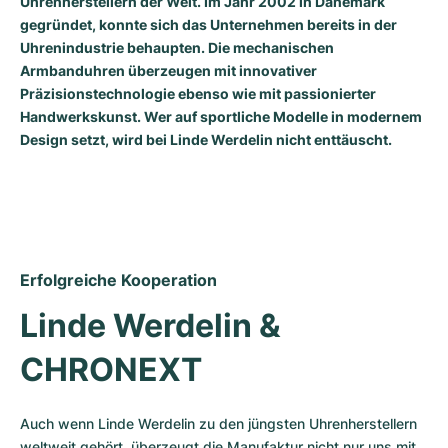
Uhrenherstellern der Welt. Im Jahr 2002 in Dänemark
gegründet, konnte sich das Unternehmen bereits in der
Milgauss
Damenuhren
Ronde
Professional
Formula 1
Portofino
Spirit of Big Bang
Uhrenindustrie behaupten. Die mechanischen
Armbanduhren überzeugen mit innovativer
Oyster Perpetual
Rotonde
Bentley
Grand Carrera
Portugieser
King Power
Präzisionstechnologie ebenso wie mit passionierter
Handwerkskunst. Wer auf sportliche Modelle in modernem
Yacht-Master
Crash
Transocean
Gebraucht
Da Vinci
Gebraucht
Design setzt, wird bei Linde Werdelin nicht enttäuscht.
Yacht-Master II
Pasha
Cockpit
Damenuhren
Aquatimer
Sea-Dweller
Tortue
Chronospace
Spitfire
Sky-Dweller
Baignoire
Super Avenger
GST
Erfolgreiche Kooperation
Submariner
Ballon Blanc
Galactic
Vintage
Linde Werdelin & 
Roadster
Montbrillant
Gebraucht
CHRONEXT
Gebraucht
Gebraucht
Auch wenn Linde Werdelin zu den jüngsten Uhrenherstellern 
weltweit gehört, überzeugt die Manufaktur nicht nur uns mit 