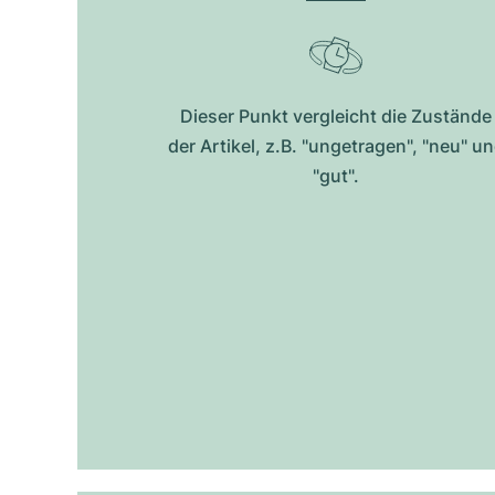
Dieser Punkt vergleicht die Zustände
der Artikel, z.B. "ungetragen", "neu" u
"gut".