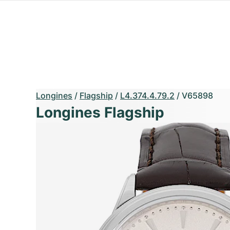
Longines
/
Flagship
/
L4.374.4.79.2
/
V65898
Longines Flagship