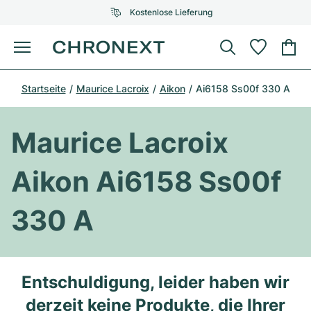
Kostenlose Lieferung
Menü
Uhr kaufen
Startseite
Maurice Lacroix
Aikon
Ai6158 Ss00f 330 A
AUSGEWÄHLTE MARKEN
AUSGEWÄHLTE MARKEN
Rolex
Cartier
Certified Pre-Owned
Maurice Lacroix
Omega
Tiffany
Uhr verkaufen
Aikon Ai6158 Ss00f
Patek Philippe
Louis Vuitton
Alle Rolex Modelle
Schmuck
330 A
Audemars Piguet
Gebauer & Gebauer
Top-Modelle
Alle Omega Modelle
Neuzugänge
Cartier
Van Cleef & Arpels
Top-Modelle
Alle Patek Philippe Modelle
Entschuldigung, leider haben wir
Breitling
Service
Air-King
Bvlgari
Top-Modelle
Alle Audemars Piguet Modelle
derzeit keine Produkte, die Ihrer