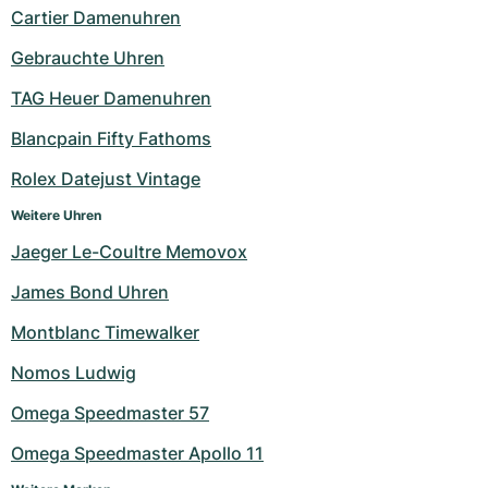
Cartier Damenuhren
Milgauss
Damenuhren
Ronde
Professional
Formula 1
Portofino
Spirit of Big Bang
Gebrauchte Uhren
Oyster Perpetual
Rotonde
Bentley
Grand Carrera
Portugieser
King Power
TAG Heuer Damenuhren
Yacht-Master
Crash
Transocean
Gebraucht
Da Vinci
Gebraucht
Blancpain Fifty Fathoms
Rolex Datejust Vintage
Yacht-Master II
Pasha
Cockpit
Damenuhren
Aquatimer
Weitere Uhren
Sea-Dweller
Tortue
Chronospace
Spitfire
Jaeger Le-Coultre Memovox
Sky-Dweller
Baignoire
Super Avenger
GST
James Bond Uhren
Montblanc Timewalker
Submariner
Ballon Blanc
Galactic
Vintage
Nomos Ludwig
Roadster
Montbrillant
Gebraucht
Omega Speedmaster 57
Gebraucht
Gebraucht
Omega Speedmaster Apollo 11