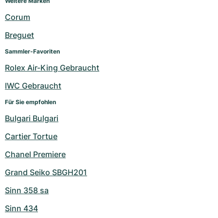
Weitere Marken
Damenuhren
Damenuhren
Corum
Breguet
Sammler-Favoriten
Rolex Air-King Gebraucht
IWC Gebraucht
Für Sie empfohlen
Bulgari Bulgari
Cartier Tortue
Chanel Premiere
Grand Seiko SBGH201
Sinn 358 sa
Sinn 434