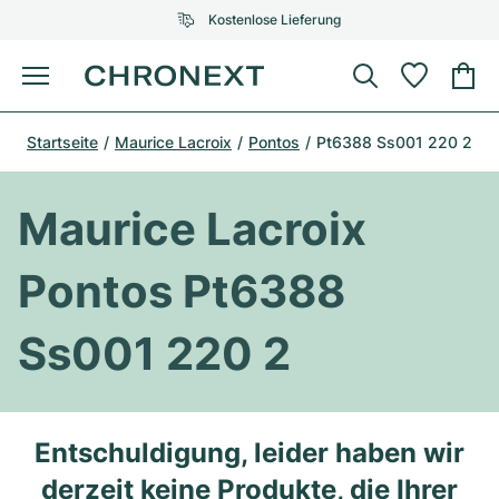
Kostenlose Lieferung
Menü
Uhr kaufen
Startseite
Maurice Lacroix
Pontos
Pt6388 Ss001 220 2
AUSGEWÄHLTE MARKEN
AUSGEWÄHLTE MARKEN
Rolex
Cartier
Certified Pre-Owned
Maurice Lacroix
Omega
Tiffany
Uhr verkaufen
Pontos Pt6388
Patek Philippe
Louis Vuitton
Alle Rolex Modelle
Schmuck
Ss001 220 2
Audemars Piguet
Gebauer & Gebauer
Top-Modelle
Alle Omega Modelle
Neuzugänge
Cartier
Van Cleef & Arpels
Top-Modelle
Alle Patek Philippe Modelle
Entschuldigung, leider haben wir
Breitling
Service
Air-King
Bvlgari
Top-Modelle
Alle Audemars Piguet Modelle
derzeit keine Produkte, die Ihrer