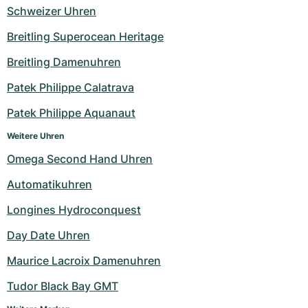
Schweizer Uhren
Milgauss
Damenuhren
Ronde
Professional
Formula 1
Portofino
Spirit of Big Bang
Breitling Superocean Heritage
Oyster Perpetual
Rotonde
Bentley
Grand Carrera
Portugieser
King Power
Breitling Damenuhren
Yacht-Master
Crash
Transocean
Gebraucht
Da Vinci
Gebraucht
Patek Philippe Calatrava
Patek Philippe Aquanaut
Yacht-Master II
Pasha
Cockpit
Damenuhren
Aquatimer
Weitere Uhren
Sea-Dweller
Tortue
Chronospace
Spitfire
Omega Second Hand Uhren
Sky-Dweller
Baignoire
Super Avenger
GST
Automatikuhren
Longines Hydroconquest
Submariner
Ballon Blanc
Galactic
Vintage
Day Date Uhren
Roadster
Montbrillant
Gebraucht
Maurice Lacroix Damenuhren
Gebraucht
Gebraucht
Tudor Black Bay GMT