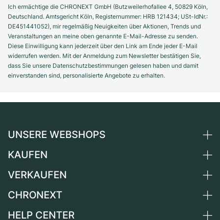
Ich ermächtige die CHRONEXT GmbH (Butzweilerhofallee 4, 50829 Köln,
Deutschland. Amtsgericht Köln, Registernummer: HRB 121434; USt-IdNr.:
DE451441052), mir regelmäßig Neuigkeiten über Aktionen, Trends und
Veranstaltungen an meine oben genannte E-Mail-Adresse zu senden.
Diese Einwilligung kann jederzeit über den Link am Ende jeder E-Mail
widerrufen werden. Mit der Anmeldung zum Newsletter bestätigen Sie,
dass Sie unsere Datenschutzbestimmungen gelesen haben und damit
einverstanden sind, personalisierte Angebote zu erhalten.
UNSERE WEBSHOPS
KAUFEN
Deutschland
Niederlande
VERKAUFEN
Alle Luxusuhren
Österreich
Certified Pre-Owned
CHRONEXT
Uhr verkaufen
Schweiz
Vintage-Uhren
Kommission
HELP CENTER
Über uns
Frankreich
Independent Brands