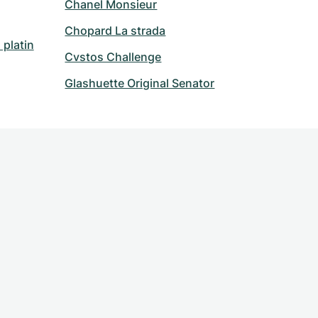
Chanel Monsieur
Chopard La strada
platin
Cvstos Challenge
Glashuette Original Senator