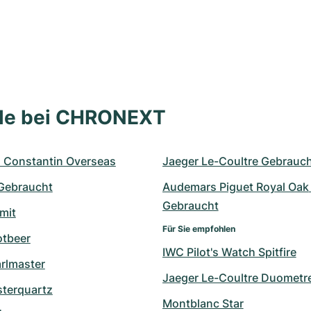
lle bei CHRONEXT
 Constantin Overseas
Jaeger Le-Coultre Gebrauc
 Gebraucht
Audemars Piguet Royal Oak 
Gebraucht
mit
Für Sie empfohlen
otbeer
IWC Pilot's Watch Spitfire
arlmaster
Jaeger Le-Coultre Duometr
sterquartz
Montblanc Star