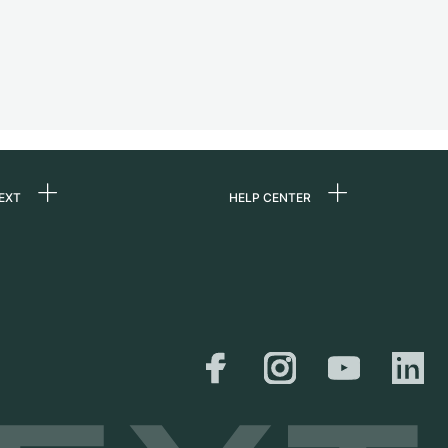
EXT
HELP CENTER
uns
FAQ
re
Service Center
e
Persönliche Abholung
zin
Versand &
Rückgaberecht
er
Größen-Leitfaden