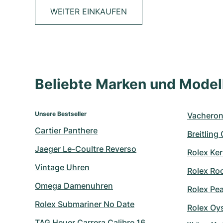
WEITER EINKAUFEN
Beliebte Marken und Mode
Unsere Bestseller
Vacheron
Cartier Panthere
Breitling
Jaeger Le-Coultre Reverso
Rolex Ker
Vintage Uhren
Rolex Ro
Omega Damenuhren
Rolex Pe
Rolex Submariner No Date
Rolex Oy
TAG Heuer Carrera Calibre 16