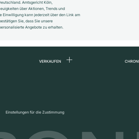
eutschland. Amtsgericht Köln,
euigkeiten über Aktionen, Trends und
 Einwilligung kann jederzeit über den Link am
estätigen Sie, dass Sie unsere
rsonalisierte Angebote zu erhalten.
VERKAUFEN
CHRON
Uhr verkaufen
Über 
d
Kommission
Karrie
Direktverkauf
Press
s
Inzahlungnahme
Maga
Einstellungen für die Zustimmung
Partn