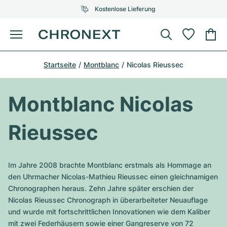
Kostenlose Lieferung
Menü
Uhr kaufen
Startseite
Montblanc
Nicolas Rieussec
AUSGEWÄHLTE MARKEN
AUSGEWÄHLTE MARKEN
Rolex
Cartier
Certified Pre-Owned
Montblanc Nicolas
Omega
Tiffany
Uhr verkaufen
Rieussec
Patek Philippe
Louis Vuitton
Alle Rolex Modelle
Schmuck
Audemars Piguet
Gebauer & Gebauer
Im Jahre 2008 brachte Montblanc erstmals als Hommage an
Top-Modelle
Alle Omega Modelle
den Uhrmacher Nicolas-Mathieu Rieussec einen gleichnamigen
Neuzugänge
Cartier
Chronographen heraus. Zehn Jahre später erschien der
Van Cleef & Arpels
Top-Modelle
Alle Patek Philippe Modelle
Nicolas Rieussec Chronograph in überarbeiteter Neuauflage
Breitling
Service
Air-King
und wurde mit fortschrittlichen Innovationen wie dem Kaliber
Bvlgari
Top-Modelle
Alle Audemars Piguet Modelle
mit zwei Federhäusern sowie einer Gangreserve von 72