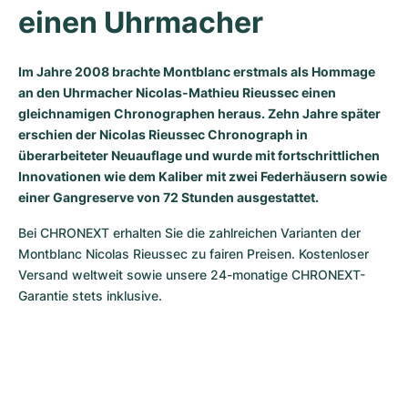
einen Uhrmacher
Milgauss
Damenuhren
Ronde
Professional
Formula 1
Portofino
Spirit of Big Bang
Oyster Perpetual
Rotonde
Bentley
Grand Carrera
Portugieser
King Power
Im Jahre 2008 brachte Montblanc erstmals als Hommage
an den Uhrmacher Nicolas-Mathieu Rieussec einen
Yacht-Master
Crash
Transocean
Gebraucht
Da Vinci
Gebraucht
gleichnamigen Chronographen heraus. Zehn Jahre später
erschien der Nicolas Rieussec Chronograph in
Yacht-Master II
Pasha
Cockpit
Damenuhren
Aquatimer
überarbeiteter Neuauflage und wurde mit fortschrittlichen
Innovationen wie dem Kaliber mit zwei Federhäusern sowie
Sea-Dweller
Tortue
Chronospace
Spitfire
einer Gangreserve von 72 Stunden ausgestattet.
Bei CHRONEXT erhalten Sie die zahlreichen Varianten der 
Sky-Dweller
Baignoire
Super Avenger
GST
Montblanc Nicolas Rieussec zu fairen Preisen. Kostenloser 
Versand weltweit sowie unsere 24-monatige CHRONEXT-
Submariner
Ballon Blanc
Galactic
Vintage
Garantie stets inklusive.
Roadster
Montbrillant
Gebraucht
Gebraucht
Gebraucht