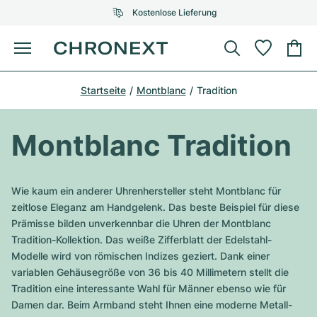
Kostenlose Lieferung
Menü
Uhr kaufen
Startseite
Montblanc
Tradition
AUSGEWÄHLTE MARKEN
AUSGEWÄHLTE MARKEN
Rolex
Cartier
Certified Pre-Owned
Montblanc Tradition
Omega
Tiffany
Uhr verkaufen
Patek Philippe
Louis Vuitton
Wie kaum ein anderer Uhrenhersteller steht Montblanc für
Alle Rolex Modelle
zeitlose Eleganz am Handgelenk. Das beste Beispiel für diese
Schmuck
Audemars Piguet
Gebauer & Gebauer
Prämisse bilden unverkennbar die Uhren der Montblanc
Tradition-Kollektion. Das weiße Zifferblatt der Edelstahl-
Top-Modelle
Alle Omega Modelle
Neuzugänge
Cartier
Modelle wird von römischen Indizes geziert. Dank einer
Van Cleef & Arpels
variablen Gehäusegröße von 36 bis 40 Millimetern stellt die
Top-Modelle
Alle Patek Philippe Modelle
Breitling
Service
Air-King
Tradition eine interessante Wahl für Männer ebenso wie für
Bvlgari
Damen dar. Beim Armband steht Ihnen eine moderne Metall-
Top-Modelle
Alle Audemars Piguet Modelle