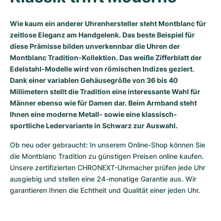
Milgauss
Damenuhren
Ronde
Professional
Formula 1
Portofino
Spirit of Big Bang
Wie kaum ein anderer Uhrenhersteller steht Montblanc für
zeitlose Eleganz am Handgelenk. Das beste Beispiel für
Oyster Perpetual
Rotonde
Bentley
Grand Carrera
Portugieser
King Power
diese Prämisse bilden unverkennbar die Uhren der
Montblanc Tradition-Kollektion. Das weiße Zifferblatt der
Yacht-Master
Crash
Transocean
Gebraucht
Da Vinci
Gebraucht
Edelstahl-Modelle wird von römischen Indizes geziert.
Dank einer variablen Gehäusegröße von 36 bis 40
Yacht-Master II
Pasha
Cockpit
Damenuhren
Aquatimer
Millimetern stellt die Tradition eine interessante Wahl für
Männer ebenso wie für Damen dar. Beim Armband steht
Sea-Dweller
Tortue
Chronospace
Spitfire
Ihnen eine moderne Metall- sowie eine klassisch-
sportliche Ledervariante in Schwarz zur Auswahl.
Sky-Dweller
Baignoire
Super Avenger
GST
Ob neu oder gebraucht: In unserem Online-Shop können Sie 
Submariner
Ballon Blanc
Galactic
Vintage
die Montblanc Tradition zu günstigen Preisen online kaufen. 
Unsere zertifizierten CHRONEXT-Uhrmacher prüfen jede Uhr 
Roadster
Montbrillant
Gebraucht
ausgiebig und stellen eine 24-monatige Garantie aus. Wir 
garantieren Ihnen die Echtheit und Qualität einer jeden Uhr.
Gebraucht
Gebraucht