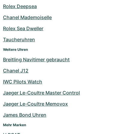
Damenuhren
Damenuhren
Rolex Deepsea
Chanel Mademoiselle
Rolex Sea Dweller
Taucheruhren
Weitere Uhren
Breitling Navitimer gebraucht
Chanel J12
IWC Pilots Watch
Jaeger Le-Coultre Master Control
Jaeger Le-Coultre Memovox
James Bond Uhren
Mehr Marken