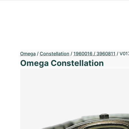
Omega
/
Constellation
/
1960016 / 3960811
/
V01
Omega Constellation