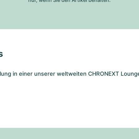
nur, wenn Sie den Artikel behalten.
s
tellung in einer unserer weltweiten CHRONEXT Loung