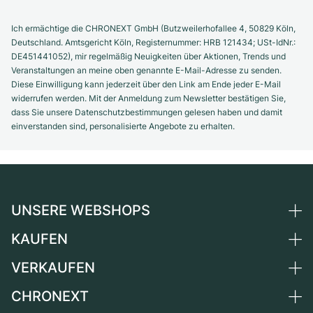
Ich ermächtige die CHRONEXT GmbH (Butzweilerhofallee 4, 50829 Köln,
Deutschland. Amtsgericht Köln, Registernummer: HRB 121434; USt-IdNr.:
DE451441052), mir regelmäßig Neuigkeiten über Aktionen, Trends und
Veranstaltungen an meine oben genannte E-Mail-Adresse zu senden.
Diese Einwilligung kann jederzeit über den Link am Ende jeder E-Mail
widerrufen werden. Mit der Anmeldung zum Newsletter bestätigen Sie,
dass Sie unsere Datenschutzbestimmungen gelesen haben und damit
einverstanden sind, personalisierte Angebote zu erhalten.
UNSERE WEBSHOPS
KAUFEN
Deutschland
Niederlande
VERKAUFEN
Alle Luxusuhren
Österreich
Certified Pre-Owned
CHRONEXT
Uhr verkaufen
Schweiz
Vintage-Uhren