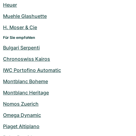
Damenuhren
Damenuhren
Heuer
Muehle Glashuette
H. Moser & Cie
Für Sie empfohlen
Bulgari Serpenti
Chronoswiss Kairos
IWC Portofino Automatic
Montblanc Boheme
Montblanc Heritage
Nomos Zuerich
Omega Dynamic
Piaget Altiplano