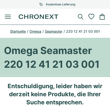
Kostenlose Lieferung
Menü
Uhr kaufen
Startseite
Omega
Seamaster
220 12 41 21 03 001
AUSGEWÄHLTE MARKEN
AUSGEWÄHLTE MARKEN
Rolex
Cartier
Certified Pre-Owned
Omega Seamaster
Omega
Tiffany
Uhr verkaufen
220 12 41 21 03 001
Patek Philippe
Louis Vuitton
Alle Rolex Modelle
Schmuck
Audemars Piguet
Gebauer & Gebauer
Top-Modelle
Alle Omega Modelle
Entschuldigung, leider haben wir
Neuzugänge
Cartier
derzeit keine Produkte, die Ihrer
Van Cleef & Arpels
Top-Modelle
Alle Patek Philippe Modelle
Breitling
Service
Air-King
Suche entsprechen.
Bvlgari
Top-Modelle
Alle Audemars Piguet Modelle