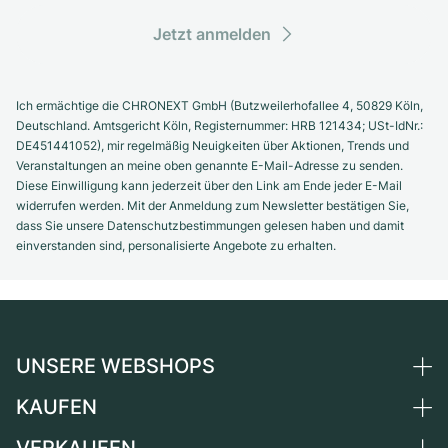
Jetzt anmelden
Ich ermächtige die CHRONEXT GmbH (Butzweilerhofallee 4, 50829 Köln,
Deutschland. Amtsgericht Köln, Registernummer: HRB 121434; USt-IdNr.:
DE451441052), mir regelmäßig Neuigkeiten über Aktionen, Trends und
Veranstaltungen an meine oben genannte E-Mail-Adresse zu senden.
Diese Einwilligung kann jederzeit über den Link am Ende jeder E-Mail
widerrufen werden. Mit der Anmeldung zum Newsletter bestätigen Sie,
dass Sie unsere Datenschutzbestimmungen gelesen haben und damit
einverstanden sind, personalisierte Angebote zu erhalten.
UNSERE WEBSHOPS
KAUFEN
Deutschland
Niederlande
VERKAUFEN
Alle Luxusuhren