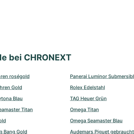
lle bei CHRONEXT
en roségold
Panerai Luminor Submersib
Uhren Gold
Rolex Edelstahl
ytona Blau
TAG Heuer Grün
amaster Titan
Omega Titan
old
Omega Seamaster Blau
ig Bang Gold
Audemars Piguet gebraucht