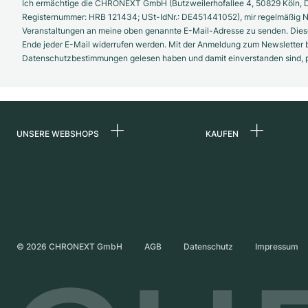
Ich ermächtige die CHRONEXT GmbH (Butzweilerhofallee 4, 50829 Köln, D
Registernummer: HRB 121434; USt-IdNr.: DE451441052), mir regelmäßig N
Veranstaltungen an meine oben genannte E-Mail-Adresse zu senden. Diese
Ende jeder E-Mail widerrufen werden. Mit der Anmeldung zum Newsletter b
Datenschutzbestimmungen gelesen haben und damit einverstanden sind, pe
UNSERE WEBSHOPS
KAUFEN
Deutschland
Alle Luxusuhren
Niederlande
Certified Pre-Owne
Österreich
Vintage-Uhren
Schweiz
Independent Brand
©
2026
CHRONEXT GmbH
AGB
Datenschutz
Impressum
Frankreich
Italien