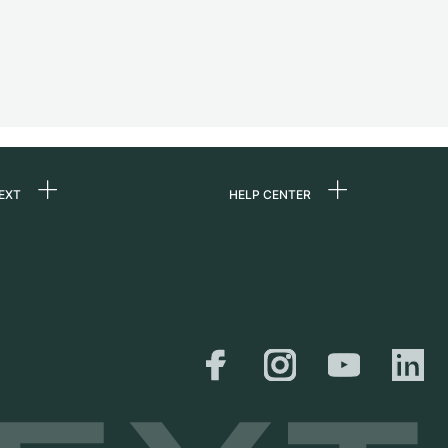
EXT
HELP CENTER
uns
FAQ
re
Service Center
e
Persönliche Abholung
zin
Versand &
Rückgaberecht
er
Größen-Leitfaden