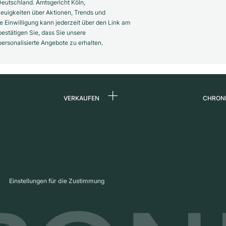
eutschland. Amtsgericht Köln,
euigkeiten über Aktionen, Trends und
 Einwilligung kann jederzeit über den Link am
estätigen Sie, dass Sie unsere
rsonalisierte Angebote zu erhalten.
VERKAUFEN
CHRON
Uhr verkaufen
Über 
d
Kommission
Karrie
Direktverkauf
Press
s
Inzahlungnahme
Maga
Einstellungen für die Zustimmung
Partn