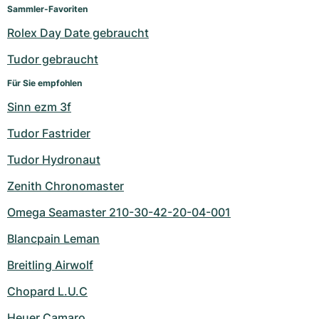
Damenuhren
Damenuhren
Sammler-Favoriten
Rolex Day Date gebraucht
Tudor gebraucht
Für Sie empfohlen
Sinn ezm 3f
Tudor Fastrider
Tudor Hydronaut
Zenith Chronomaster
Omega Seamaster 210-30-42-20-04-001
Blancpain Leman
Breitling Airwolf
Chopard L.U.C
Heuer Camaro