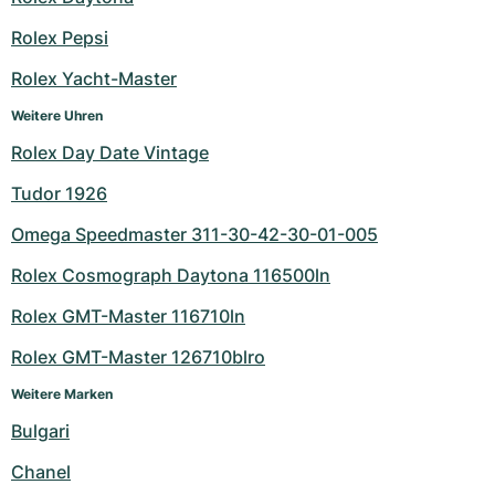
Milgauss
Damenuhren
Ronde
Professional
Formula 1
Portofino
Spirit of Big Bang
Rolex Pepsi
Rolex Yacht-Master
Oyster Perpetual
Rotonde
Bentley
Grand Carrera
Portugieser
King Power
Weitere Uhren
Yacht-Master
Crash
Transocean
Gebraucht
Da Vinci
Gebraucht
Rolex Day Date Vintage
Yacht-Master II
Pasha
Cockpit
Damenuhren
Aquatimer
Tudor 1926
Omega Speedmaster 311-30-42-30-01-005
Sea-Dweller
Tortue
Chronospace
Spitfire
Rolex Cosmograph Daytona 116500ln
Sky-Dweller
Baignoire
Super Avenger
GST
Rolex GMT-Master 116710ln
Submariner
Ballon Blanc
Galactic
Vintage
Rolex GMT-Master 126710blro
Weitere Marken
Roadster
Montbrillant
Gebraucht
Bulgari
Gebraucht
Gebraucht
Chanel