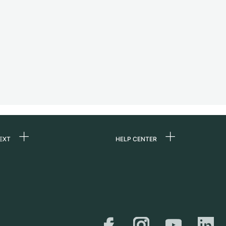
EXT
HELP CENTER
uns
FAQ
re
Service Center
e
Persönliche Abholung
zin
Versand &