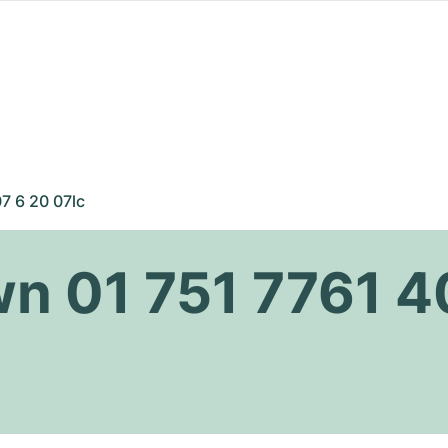
7 6 20 07lc
wn 01 751 7761 