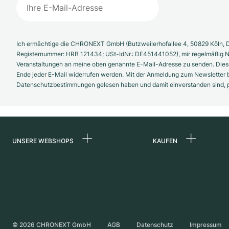
Ich ermächtige die CHRONEXT GmbH (Butzweilerhofallee 4, 50829 Köln, D
Registernummer: HRB 121434; USt-IdNr.: DE451441052), mir regelmäßig N
Veranstaltungen an meine oben genannte E-Mail-Adresse zu senden. Diese
Ende jeder E-Mail widerrufen werden. Mit der Anmeldung zum Newsletter b
Datenschutzbestimmungen gelesen haben und damit einverstanden sind, pe
UNSERE WEBSHOPS
KAUFEN
Deutschland
Alle Luxusuhren
Niederlande
Certified Pre-Owne
Österreich
Vintage-Uhren
Schweiz
Independent Brand
©
2026
CHRONEXT GmbH
AGB
Datenschutz
Impressum