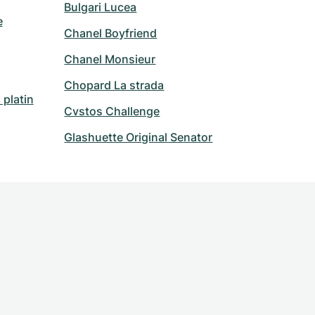
Bulgari Lucea
e
Chanel Boyfriend
Chanel Monsieur
Chopard La strada
platin
Cvstos Challenge
Glashuette Original Senator