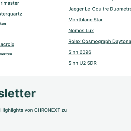
arlmaster
Jaeger Le-Coultre Duometr
sterquartz
Montblanc Star
rken
Nomos Lux
Rolex Cosmograph Daytona 
Lacroix
Sinn 6096
voriten
Sinn U2 SDR
letter
nd Highlights von CHRONEXT zu