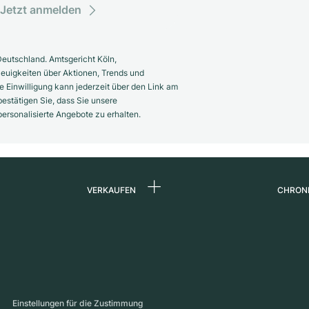
Jetzt anmelden
eutschland. Amtsgericht Köln,
euigkeiten über Aktionen, Trends und
 Einwilligung kann jederzeit über den Link am
estätigen Sie, dass Sie unsere
rsonalisierte Angebote zu erhalten.
VERKAUFEN
CHRON
Uhr verkaufen
Über 
d
Kommission
Karrie
Direktverkauf
Press
s
Inzahlungnahme
Maga
Einstellungen für die Zustimmung