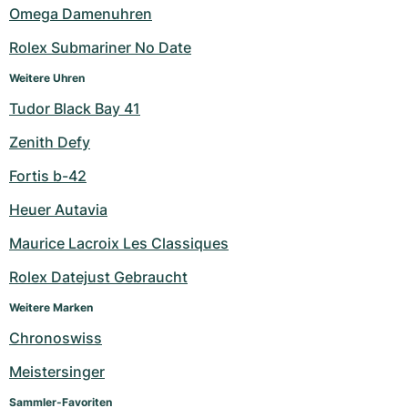
Omega Damenuhren
Milgauss
Damenuhren
Ronde
Professional
Formula 1
Portofino
Spirit of Big Bang
Rolex Submariner No Date
Oyster Perpetual
Rotonde
Bentley
Grand Carrera
Portugieser
King Power
Weitere Uhren
Tudor Black Bay 41
Yacht-Master
Crash
Transocean
Gebraucht
Da Vinci
Gebraucht
Zenith Defy
Yacht-Master II
Pasha
Cockpit
Damenuhren
Aquatimer
Fortis b-42
Sea-Dweller
Tortue
Chronospace
Spitfire
Heuer Autavia
Sky-Dweller
Baignoire
Super Avenger
GST
Maurice Lacroix Les Classiques
Rolex Datejust Gebraucht
Submariner
Ballon Blanc
Galactic
Vintage
Weitere Marken
Roadster
Montbrillant
Gebraucht
Chronoswiss
Gebraucht
Gebraucht
Meistersinger
Sammler-Favoriten