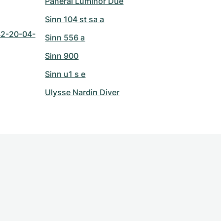
Panerai Luminor Due
Sinn 104 st sa a
42-20-04-
Sinn 556 a
Sinn 900
Sinn u1 s e
Ulysse Nardin Diver