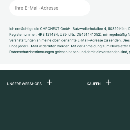
Ich ermächtige die CHRONEXT GmbH (Butzweilerhofallee 4, 50829 Köln, D
Registernummer: HRB 121434; USt-IdNr.: DE451441052), mir regelmäßig N
Veranstaltungen an meine oben genannte E-Mail-Adresse zu senden. Diese
Ende jeder E-Mail widerrufen werden. Mit der Anmeldung zum Newsletter b
Datenschutzbestimmungen gelesen haben und damit einverstanden sind, pe
UNSERE WEBSHOPS
KAUFEN
Deutschland
Alle Luxusuhren
Niederlande
Certified Pre-Owne
Österreich
Vintage-Uhren
Schweiz
Independent Brand