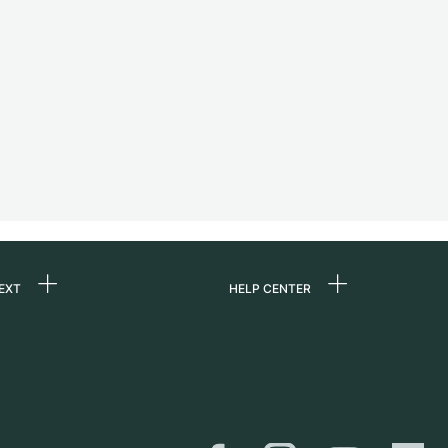
EXT
HELP CENTER
uns
FAQ
re
Service Center
e
Persönliche Abholung
zin
Versand &