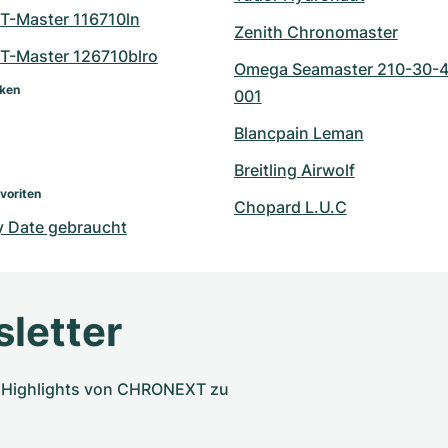
T-Master 116710ln
Zenith Chronomaster
T-Master 126710blro
Omega Seamaster 210-30-
rken
001
Blancpain Leman
Breitling Airwolf
voriten
Chopard L.U.C
y Date gebraucht
letter
nd Highlights von CHRONEXT zu