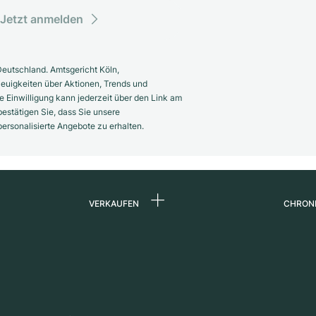
Jetzt anmelden
eutschland. Amtsgericht Köln,
euigkeiten über Aktionen, Trends und
 Einwilligung kann jederzeit über den Link am
estätigen Sie, dass Sie unsere
rsonalisierte Angebote zu erhalten.
VERKAUFEN
CHRON
Uhr verkaufen
Über 
d
Kommission
Karrie
Direktverkauf
Press
s
Inzahlungnahme
Maga