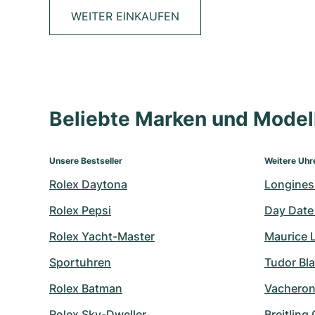
WEITER EINKAUFEN
Beliebte Marken und Mode
Unsere Bestseller
Weitere Uhr
Rolex Daytona
Longines
Rolex Pepsi
Day Date
Rolex Yacht-Master
Maurice 
Sportuhren
Tudor Bl
Rolex Batman
Vacheron
Rolex Sky-Dweller
Breitling