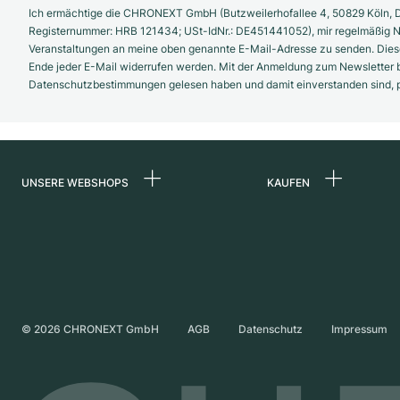
Ich ermächtige die CHRONEXT GmbH (Butzweilerhofallee 4, 50829 Köln, D
Registernummer: HRB 121434; USt-IdNr.: DE451441052), mir regelmäßig N
Veranstaltungen an meine oben genannte E-Mail-Adresse zu senden. Diese
Ende jeder E-Mail widerrufen werden. Mit der Anmeldung zum Newsletter b
Datenschutzbestimmungen gelesen haben und damit einverstanden sind, pe
UNSERE WEBSHOPS
KAUFEN
Deutschland
Alle Luxusuhren
Niederlande
Certified Pre-Owne
Österreich
Vintage-Uhren
Schweiz
Independent Brand
©
2026
CHRONEXT GmbH
AGB
Datenschutz
Impressum
Frankreich
Italien