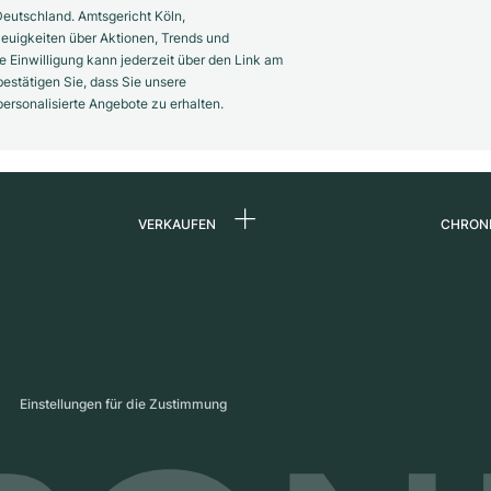
eutschland. Amtsgericht Köln,
euigkeiten über Aktionen, Trends und
 Einwilligung kann jederzeit über den Link am
estätigen Sie, dass Sie unsere
rsonalisierte Angebote zu erhalten.
VERKAUFEN
CHRON
Uhr verkaufen
Über 
d
Kommission
Karrie
Direktverkauf
Press
s
Inzahlungnahme
Maga
Einstellungen für die Zustimmung
Partn