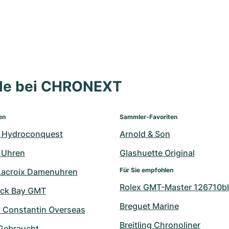
lle bei CHRONEXT
en
Sammler-Favoriten
 Hydroconquest
Arnold & Son
 Uhren
Glashuette Original
Für Sie empfohlen
Lacroix Damenuhren
Rolex GMT-Master 126710bl
ack Bay GMT
Breguet Marine
 Constantin Overseas
Breitling Chronoliner
 Gebraucht