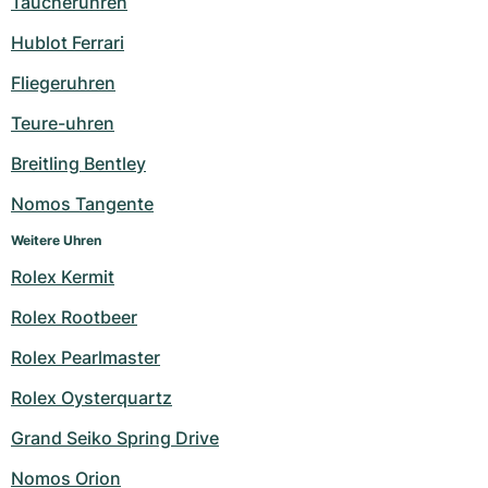
Taucheruhren
Milgauss
Damenuhren
Ronde
Professional
Formula 1
Portofino
Spirit of Big Bang
Hublot Ferrari
Fliegeruhren
Oyster Perpetual
Rotonde
Bentley
Grand Carrera
Portugieser
King Power
Teure-uhren
Yacht-Master
Crash
Transocean
Gebraucht
Da Vinci
Gebraucht
Breitling Bentley
Yacht-Master II
Pasha
Cockpit
Damenuhren
Aquatimer
Nomos Tangente
Sea-Dweller
Tortue
Chronospace
Spitfire
Weitere Uhren
Rolex Kermit
Sky-Dweller
Baignoire
Super Avenger
GST
Rolex Rootbeer
Submariner
Ballon Blanc
Galactic
Vintage
Rolex Pearlmaster
Roadster
Montbrillant
Gebraucht
Rolex Oysterquartz
Grand Seiko Spring Drive
Gebraucht
Gebraucht
Nomos Orion