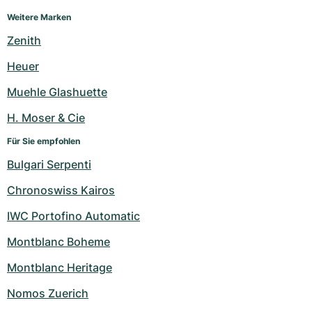
Damenuhren
Damenuhren
Weitere Marken
Zenith
Heuer
Muehle Glashuette
H. Moser & Cie
Für Sie empfohlen
Bulgari Serpenti
Chronoswiss Kairos
IWC Portofino Automatic
Montblanc Boheme
Montblanc Heritage
Nomos Zuerich