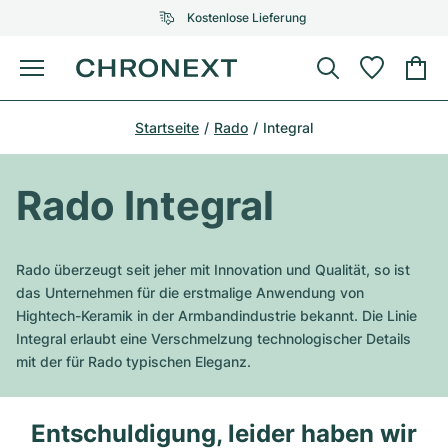
Kostenlose Lieferung
Menü
Uhr kaufen
Startseite
Rado
Integral
AUSGEWÄHLTE MARKEN
AUSGEWÄHLTE MARKEN
Rolex
Cartier
Certified Pre-Owned
Rado Integral
Omega
Tiffany
Uhr verkaufen
Patek Philippe
Louis Vuitton
Rado überzeugt seit jeher mit Innovation und Qualität, so ist
Alle Rolex Modelle
das Unternehmen für die erstmalige Anwendung von
Schmuck
Audemars Piguet
Gebauer & Gebauer
Hightech-Keramik in der Armbandindustrie bekannt. Die Linie
Integral erlaubt eine Verschmelzung technologischer Details
Top-Modelle
Alle Omega Modelle
Neuzugänge
Cartier
mit der für Rado typischen Eleganz.
Van Cleef & Arpels
Top-Modelle
Alle Patek Philippe Modelle
Breitling
Service
Air-King
Bvlgari
Entschuldigung, leider haben wir
Top-Modelle
Alle Audemars Piguet Modelle