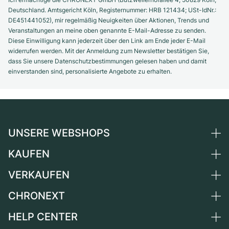
Deutschland. Amtsgericht Köln, Registernummer: HRB 121434; USt-IdNr.:
DE451441052), mir regelmäßig Neuigkeiten über Aktionen, Trends und
Veranstaltungen an meine oben genannte E-Mail-Adresse zu senden.
Diese Einwilligung kann jederzeit über den Link am Ende jeder E-Mail
widerrufen werden. Mit der Anmeldung zum Newsletter bestätigen Sie,
dass Sie unsere Datenschutzbestimmungen gelesen haben und damit
einverstanden sind, personalisierte Angebote zu erhalten.
UNSERE WEBSHOPS
KAUFEN
Deutschland
Niederlande
VERKAUFEN
Alle Luxusuhren
Österreich
Certified Pre-Owned
CHRONEXT
Uhr verkaufen
Schweiz
Vintage-Uhren
Kommission
HELP CENTER
Über uns
Frankreich
Independent Brands
Direktverkauf