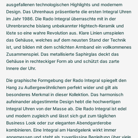
Damenuhren
Damenuhren
ausgefallenen technologischen Highlights und modernem 
Design. Das Uhrenhaus präsentierte die ersten Integral Uhren 
im Jahr 1986. Die Rado Integral überraschte mit in der 
Uhrenbranche bislang unbekannter Hightech-Keramik und 
löste so eine wahre Revolution aus. Klare Linien umspielen 
das Gehäuse, welches auf dem neusten Stand der Technik 
ist, und bilden mit dem schlichten Armband ein vollkommenes 
Zusammenspiel. Das metallisierte Saphirglas deckt das 
Gehäuse in rechteckiger Form ab und schützt das zarte 
Innere der Uhr.
Die graphische Formgebung der Rado Integral spiegelt den 
Hang zu Außergewöhnlichem perfekt wider und gilt als 
besonderes Merkmal in dieser Kollektion. Das harmonisch 
aufeinander abgestimmte Design hebt die hochwertigen 
Integral Uhren von der Masse ab. Die Rado Integral ist edel 
und modern zugleich und lässt sich gut zum täglichen 
Business Look oder zur eleganten Abendgarderobe 
kombinieren. Eine Integral am Handgelenk wirkt immer 
angemessen und steht als zuverlässige Begleitung über viele 