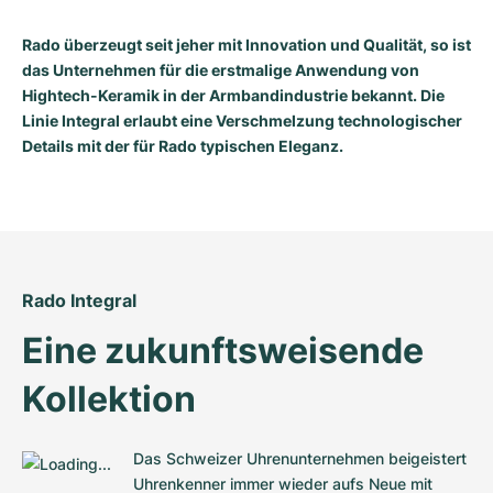
Milgauss
Damenuhren
Ronde
Professional
Formula 1
Portofino
Spirit of Big Bang
Rado überzeugt seit jeher mit Innovation und Qualität, so ist
das Unternehmen für die erstmalige Anwendung von
Oyster Perpetual
Rotonde
Bentley
Grand Carrera
Portugieser
King Power
Hightech-Keramik in der Armbandindustrie bekannt. Die
Linie Integral erlaubt eine Verschmelzung technologischer
Yacht-Master
Crash
Transocean
Gebraucht
Da Vinci
Gebraucht
Details mit der für Rado typischen Eleganz.
Yacht-Master II
Pasha
Cockpit
Damenuhren
Aquatimer
Sea-Dweller
Tortue
Chronospace
Spitfire
Sky-Dweller
Baignoire
Super Avenger
GST
Rado Integral
Eine zukunftsweisende 
Submariner
Ballon Blanc
Galactic
Vintage
Kollektion
Roadster
Montbrillant
Gebraucht
Gebraucht
Gebraucht
Das Schweizer Uhrenunternehmen beigeistert 
Uhrenkenner immer wieder aufs Neue mit 