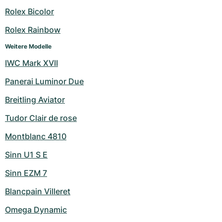
Damenuhren
Damenuhren
Rolex Bicolor
Rolex Rainbow
Weitere Modelle
IWC Mark XVII
Panerai Luminor Due
Breitling Aviator
Tudor Clair de rose
Montblanc 4810
Sinn U1 S E
Sinn EZM 7
Blancpain Villeret
Omega Dynamic