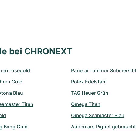
lle bei CHRONEXT
en roségold
Panerai Luminor Submersib
Uhren Gold
Rolex Edelstahl
ytona Blau
TAG Heuer Grün
amaster Titan
Omega Titan
old
Omega Seamaster Blau
ig Bang Gold
Audemars Piguet gebraucht