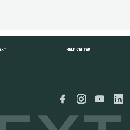
EXT
HELP CENTER
uns
FAQ
re
Service Center
e
Persönliche Abholung
zin
Versand &
Rückgaberecht
er
Größen-Leitfaden