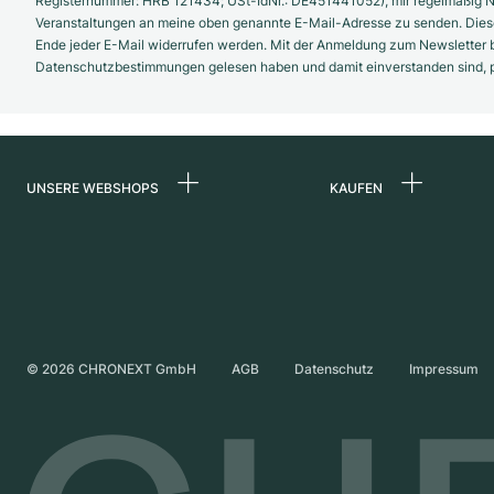
Registernummer: HRB 121434; USt-IdNr.: DE451441052), mir regelmäßig N
Veranstaltungen an meine oben genannte E-Mail-Adresse zu senden. Diese
Ende jeder E-Mail widerrufen werden. Mit der Anmeldung zum Newsletter b
Datenschutzbestimmungen gelesen haben und damit einverstanden sind, pe
UNSERE WEBSHOPS
KAUFEN
Deutschland
Alle Luxusuhren
Niederlande
Certified Pre-Owne
Österreich
Vintage-Uhren
Schweiz
Independent Brand
©
2026
CHRONEXT GmbH
AGB
Datenschutz
Impressum
Frankreich
Italien
Vereinigtes Königreich