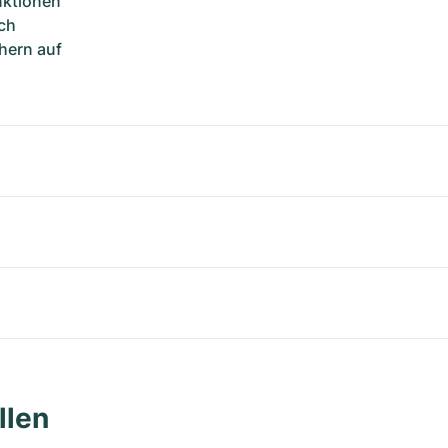
unktionen
ch
hern auf
llen