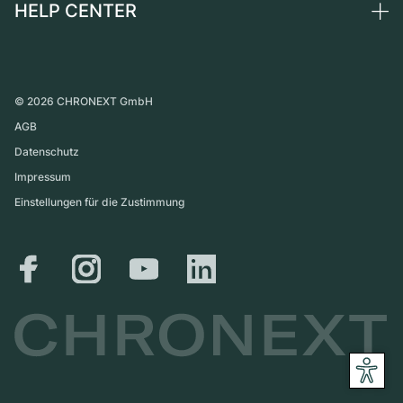
HELP CENTER
Über uns
Frankreich
Independent Brands
Direktverkauf
Karriere
Italien
FAQ
Inzahlungnahme
Presse
Vereinigtes Königreich
Service Center
Magazin
International
Persönliche Abholung
©
2026
CHRONEXT GmbH
Partner
AGB
Versand & Rückgaberecht
Datenschutz
Größen-Leitfaden
Impressum
Einstellungen für die Zustimmung