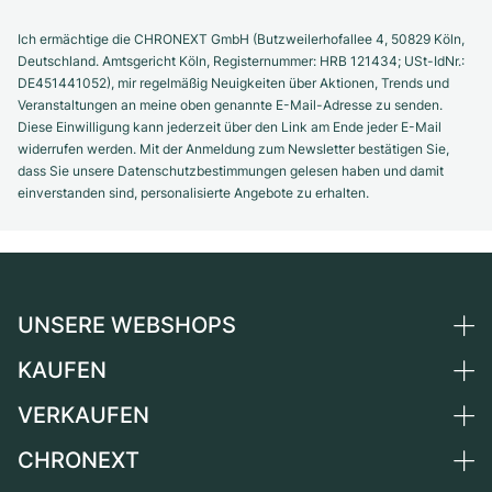
Ich ermächtige die CHRONEXT GmbH (Butzweilerhofallee 4, 50829 Köln,
Deutschland. Amtsgericht Köln, Registernummer: HRB 121434; USt-IdNr.:
DE451441052), mir regelmäßig Neuigkeiten über Aktionen, Trends und
Veranstaltungen an meine oben genannte E-Mail-Adresse zu senden.
Diese Einwilligung kann jederzeit über den Link am Ende jeder E-Mail
widerrufen werden. Mit der Anmeldung zum Newsletter bestätigen Sie,
dass Sie unsere Datenschutzbestimmungen gelesen haben und damit
einverstanden sind, personalisierte Angebote zu erhalten.
UNSERE WEBSHOPS
KAUFEN
Deutschland
Niederlande
VERKAUFEN
Alle Luxusuhren
Österreich
Certified Pre-Owned
CHRONEXT
Uhr verkaufen
Schweiz
Vintage-Uhren
Kommission