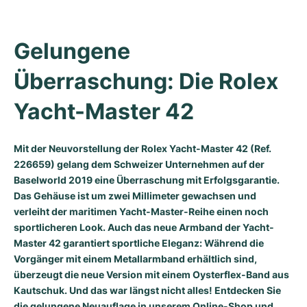
Milgauss
Damenuhren
Ronde
Professional
Formula 1
Portofino
Spirit of Big Bang
Gelungene 
Oyster Perpetual
Rotonde
Bentley
Grand Carrera
Portugieser
King Power
Überraschung: Die Rolex 
Yacht-Master
Crash
Transocean
Gebraucht
Da Vinci
Gebraucht
Yacht-Master 42
Yacht-Master II
Pasha
Cockpit
Damenuhren
Aquatimer
Sea-Dweller
Tortue
Chronospace
Spitfire
Mit der Neuvorstellung der Rolex Yacht-Master 42 (Ref.
226659) gelang dem Schweizer Unternehmen auf der
Baselworld 2019 eine Überraschung mit Erfolgsgarantie.
Sky-Dweller
Baignoire
Super Avenger
GST
Das Gehäuse ist um zwei Millimeter gewachsen und
verleiht der maritimen Yacht-Master-Reihe einen noch
Submariner
Ballon Blanc
Galactic
Vintage
sportlicheren Look. Auch das neue Armband der Yacht-
Master 42 garantiert sportliche Eleganz: Während die
Roadster
Montbrillant
Gebraucht
Vorgänger mit einem Metallarmband erhältlich sind,
überzeugt die neue Version mit einem Oysterflex-Band aus
Gebraucht
Gebraucht
Kautschuk. Und das war längst nicht alles! Entdecken Sie
die gelungene Neuauflage in unserem Online-Shop und