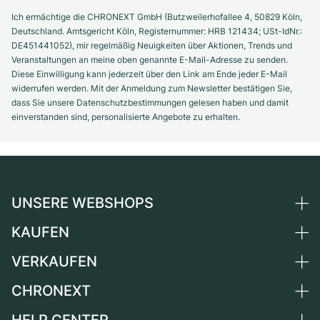
Ich ermächtige die CHRONEXT GmbH (Butzweilerhofallee 4, 50829 Köln,
Deutschland. Amtsgericht Köln, Registernummer: HRB 121434; USt-IdNr.:
DE451441052), mir regelmäßig Neuigkeiten über Aktionen, Trends und
Veranstaltungen an meine oben genannte E-Mail-Adresse zu senden.
Diese Einwilligung kann jederzeit über den Link am Ende jeder E-Mail
widerrufen werden. Mit der Anmeldung zum Newsletter bestätigen Sie,
dass Sie unsere Datenschutzbestimmungen gelesen haben und damit
einverstanden sind, personalisierte Angebote zu erhalten.
UNSERE WEBSHOPS
KAUFEN
Deutschland
Niederlande
VERKAUFEN
Alle Luxusuhren
Österreich
Certified Pre-Owned
CHRONEXT
Uhr verkaufen
Schweiz
Vintage-Uhren
Kommission
Über uns
Frankreich