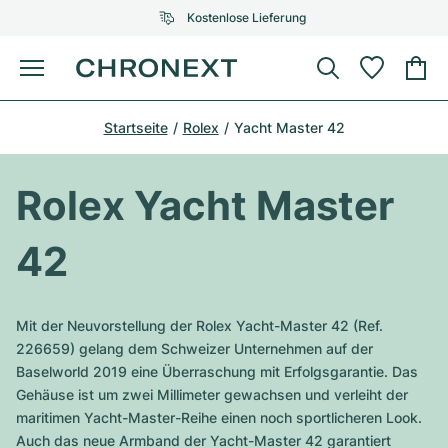
Kostenlose Lieferung
Menü
Uhr kaufen
Startseite
Rolex
Yacht Master 42
AUSGEWÄHLTE MARKEN
AUSGEWÄHLTE MARKEN
Rolex
Cartier
Certified Pre-Owned
Rolex Yacht Master
Omega
Tiffany
Uhr verkaufen
42
Patek Philippe
Louis Vuitton
Alle Rolex Modelle
Schmuck
Audemars Piguet
Gebauer & Gebauer
Mit der Neuvorstellung der Rolex Yacht-Master 42 (Ref.
Top-Modelle
Alle Omega Modelle
226659) gelang dem Schweizer Unternehmen auf der
Neuzugänge
Cartier
Baselworld 2019 eine Überraschung mit Erfolgsgarantie. Das
Van Cleef & Arpels
Top-Modelle
Alle Patek Philippe Modelle
Gehäuse ist um zwei Millimeter gewachsen und verleiht der
Breitling
Service
Air-King
maritimen Yacht-Master-Reihe einen noch sportlicheren Look.
Bvlgari
Top-Modelle
Alle Audemars Piguet Modelle
Auch das neue Armband der Yacht-Master 42 garantiert