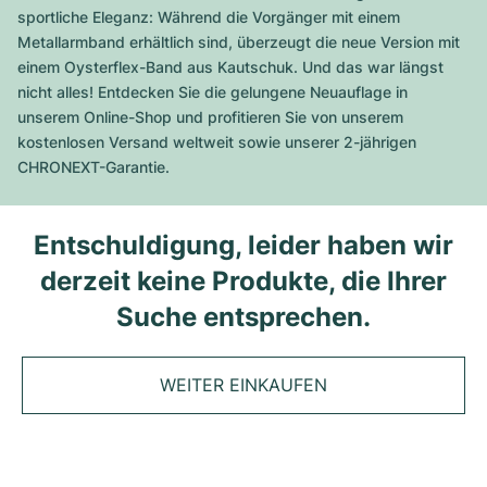
Tudor
Cellini
Seamaster
Magazin
sportliche Eleganz: Während die Vorgänger mit einem
Alle Armbänder
Top-Modelle
All Cartier Modelle
Metallarmband erhältlich sind, überzeugt die neue Version mit
TAG Heuer
Cosmograph Daytona
Planet Ocean
Nautilus
einem Oysterflex-Band aus Kautschuk. Und das war längst
Sale
Top-Modelle
Alle Breitling Modelle
nicht alles! Entdecken Sie die gelungene Neuauflage in
IWC
Date
Aqua Terra
Complications
Royal Oak
unserem Online-Shop und profitieren Sie von unserem
Top-Modelle
Alle Tudor Modelle
kostenlosen Versand weltweit sowie unserer 2-jährigen
Hublot
Datejust
De Ville
Aquanaut
Royal Oak Offshore
Santos
CHRONEXT-Garantie.
Top-Modelle
Alle TAG Heuer Modelle
Datejust II
Constellation
Grand Complications
Jules Audemars
Ballon Bleu
Navitimer
KATEGORIEN
Entschuldigung, leider haben wir
Top-Modelle
Alle IWC Modelle
Alle Luxusuhrenmarken
Day-Date
Speedmaster
Calatrava
Millenary
Clé
Superocean
Black Bay
derzeit keine Produkte, die Ihrer
Top-Modelle
Alle Hublot Modelle
Vintage-Uhren
Suche entsprechen.
Explorer
Gebraucht
Twenty 4
Tank
Chronomat
Pelagos
Aquaracer
Top-Modelle
Gebrauchte Uhren
Explorer II
Damenuhren
Gondolo
Panthère
Premier
Gebraucht
Carrera
Big Pilot
WEITER EINKAUFEN
Herrenuhren
GMT-Master
Golden Ellipse
Calibre
Avenger
Damenuhren
Monaco
Pilot's Watch
Big Bang
Damenuhren
Lady-Datejust
Gebraucht
Drive
Colt
Heritage
Link
Ingenieur
Classic Fusion