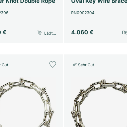
er Knot Double Rope
Oval Key Wire Brace
2306
RN0002304
0 €
4.060 €
Lädt...
r Gut
Sehr Gut