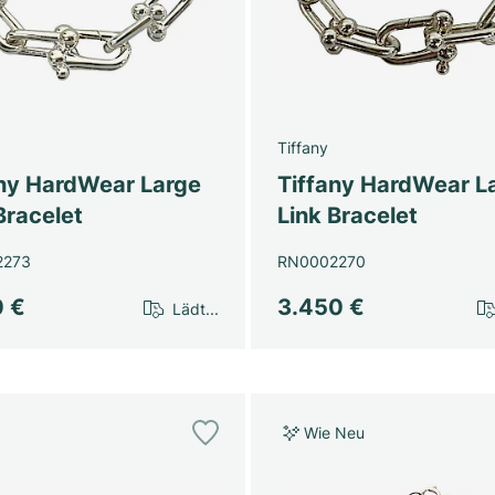
Tiffany
any HardWear Large
Tiffany HardWear L
Bracelet
Link Bracelet
2273
RN0002270
0 €
3.450 €
Lädt...
Wie Neu