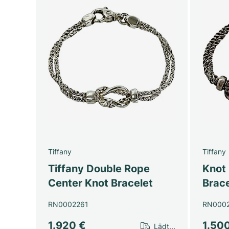
Tiffany
Tiffany
Tiffany Double Rope
Knot
Center Knot Bracelet
Brace
RN0002261
RN000
1.920 €
1.50
Lädt...