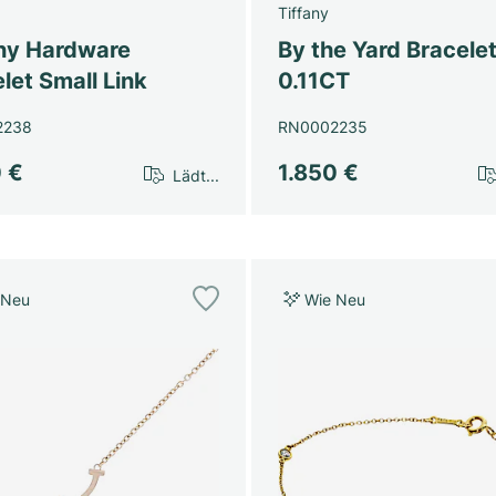
Tiffany
any Hardware
By the Yard Bracele
let Small Link
0.11CT
2238
RN0002235
0 €
1.850 €
Lädt...
 Neu
Wie Neu