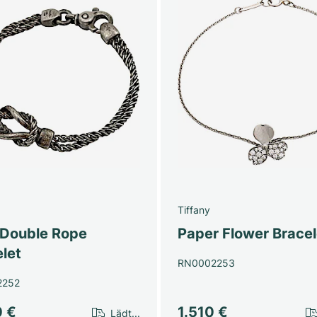
Tiffany
 Double Rope
Paper Flower Bracel
let
RN0002253
2252
0 €
1.510 €
Lädt...