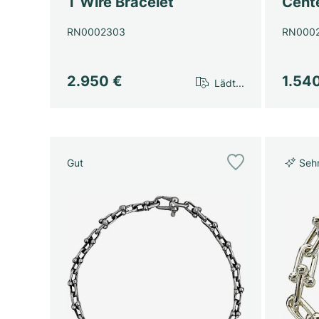
T Wire Bracelet
Cent
RN0002303
RN000
2.950 €
1.54
Lädt...
Gut
Seh