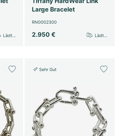
let
Tiffany HardWear Link
Large Bracelet
RN0002300
2.950 €
Lädt...
Lädt...
Sehr Gut