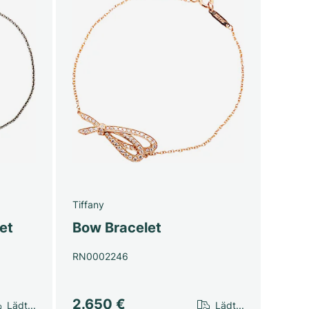
Tiffany
et
Bow Bracelet
RN0002246
2.650 €
Lädt...
Lädt...