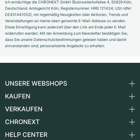
Ich ermächtige die CHRONEXT GmbH (Butzweilerhofallee 4, 50829 Köln,
Deutschland. Amtsgericht Köln, Registernummer: HRB 121434; USt-IdNr.:
DE451441052), mir regelmäßig Neuigkeiten über Aktionen, Trends und
Veranstaltungen an meine oben genannte E-Mail-Adresse zu senden.
Diese Einwilligung kann jederzeit über den Link am Ende jeder E-Mail
widerrufen werden. Mit der Anmeldung zum Newsletter bestätigen Sie,
dass Sie unsere Datenschutzbestimmungen gelesen haben und damit
einverstanden sind, personalisierte Angebote zu erhalten.
UNSERE WEBSHOPS
KAUFEN
Deutschland
Niederlande
VERKAUFEN
Alle Luxusuhren
Österreich
Certified Pre-Owned
CHRONEXT
Uhr verkaufen
Schweiz
Vintage-Uhren
Kommission
HELP CENTER
Über uns
Frankreich
Independent Brands