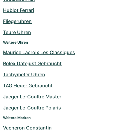
Milgauss
Damenuhren
Ronde
Professional
Formula 1
Portofino
Spirit of Big Bang
Hublot Ferrari
Fliegeruhren
Oyster Perpetual
Rotonde
Bentley
Grand Carrera
Portugieser
King Power
Teure Uhren
Yacht-Master
Crash
Transocean
Gebraucht
Da Vinci
Gebraucht
Weitere Uhren
Yacht-Master II
Pasha
Cockpit
Damenuhren
Aquatimer
Maurice Lacroix Les Classiques
Rolex Datejust Gebraucht
Sea-Dweller
Tortue
Chronospace
Spitfire
Tachymeter Uhren
Sky-Dweller
Baignoire
Super Avenger
GST
TAG Heuer Gebraucht
Submariner
Ballon Blanc
Galactic
Vintage
Jaeger Le-Coultre Master
Roadster
Montbrillant
Gebraucht
Jaeger Le-Coultre Polaris
Weitere Marken
Gebraucht
Gebraucht
Vacheron Constantin