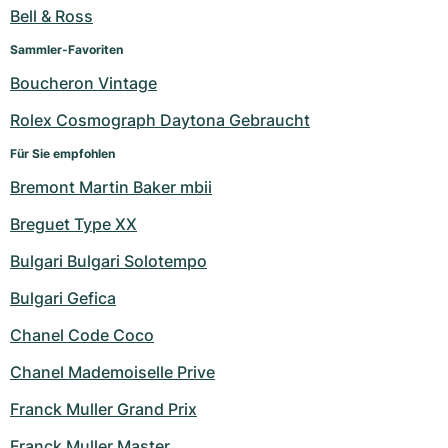
Damenuhren
Damenuhren
Bell & Ross
Sammler-Favoriten
Boucheron Vintage
Rolex Cosmograph Daytona Gebraucht
Für Sie empfohlen
Bremont Martin Baker mbii
Breguet Type XX
Bulgari Bulgari Solotempo
Bulgari Gefica
Chanel Code Coco
Chanel Mademoiselle Prive
Franck Muller Grand Prix
Franck Muller Master