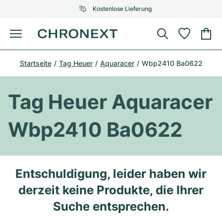
Kostenlose Lieferung
Menü
Uhr kaufen
Startseite
Tag Heuer
Aquaracer
Wbp2410 Ba0622
AUSGEWÄHLTE MARKEN
AUSGEWÄHLTE MARKEN
Rolex
Cartier
Certified Pre-Owned
Tag Heuer Aquaracer
Omega
Tiffany
Uhr verkaufen
Wbp2410 Ba0622
Patek Philippe
Louis Vuitton
Alle Rolex Modelle
Schmuck
Audemars Piguet
Gebauer & Gebauer
Top-Modelle
Alle Omega Modelle
Entschuldigung, leider haben wir
Neuzugänge
Cartier
derzeit keine Produkte, die Ihrer
Van Cleef & Arpels
Top-Modelle
Alle Patek Philippe Modelle
Breitling
Service
Air-King
Suche entsprechen.
Bvlgari
Top-Modelle
Alle Audemars Piguet Modelle