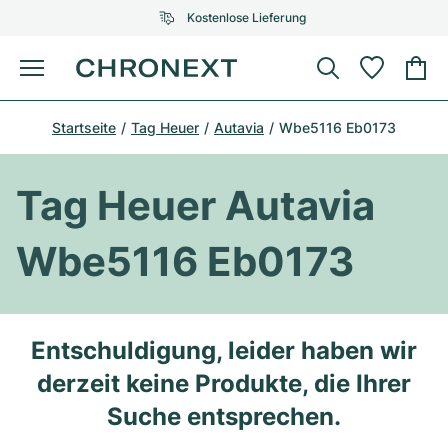
Kostenlose Lieferung
Menü
Uhr kaufen
Startseite
Tag Heuer
Autavia
Wbe5116 Eb0173
AUSGEWÄHLTE MARKEN
AUSGEWÄHLTE MARKEN
Rolex
Cartier
Certified Pre-Owned
Tag Heuer Autavia
Omega
Tiffany
Uhr verkaufen
Wbe5116 Eb0173
Patek Philippe
Louis Vuitton
Alle Rolex Modelle
Schmuck
Audemars Piguet
Gebauer & Gebauer
Top-Modelle
Alle Omega Modelle
Entschuldigung, leider haben wir
Neuzugänge
Cartier
derzeit keine Produkte, die Ihrer
Van Cleef & Arpels
Top-Modelle
Alle Patek Philippe Modelle
Breitling
Service
Air-King
Suche entsprechen.
Bvlgari
Top-Modelle
Alle Audemars Piguet Modelle