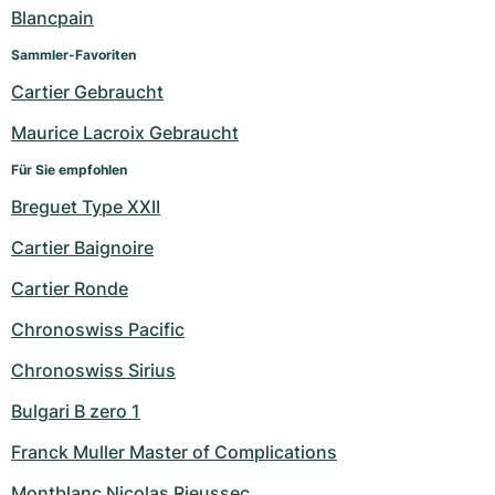
Damenuhren
Damenuhren
Blancpain
Sammler-Favoriten
Cartier Gebraucht
Maurice Lacroix Gebraucht
Für Sie empfohlen
Breguet Type XXII
Cartier Baignoire
Cartier Ronde
Chronoswiss Pacific
Chronoswiss Sirius
Bulgari B zero 1
Franck Muller Master of Complications
Montblanc Nicolas Rieussec