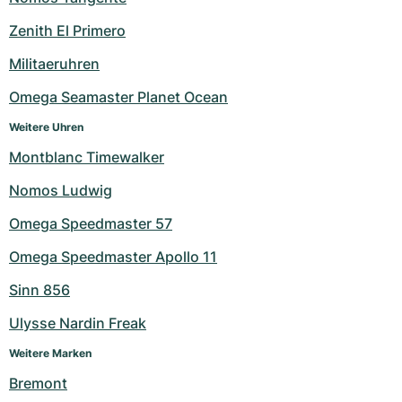
Milgauss
Damenuhren
Ronde
Professional
Formula 1
Portofino
Spirit of Big Bang
Zenith El Primero
Militaeruhren
Oyster Perpetual
Rotonde
Bentley
Grand Carrera
Portugieser
King Power
Omega Seamaster Planet Ocean
Yacht-Master
Crash
Transocean
Gebraucht
Da Vinci
Gebraucht
Weitere Uhren
Yacht-Master II
Pasha
Cockpit
Damenuhren
Aquatimer
Montblanc Timewalker
Nomos Ludwig
Sea-Dweller
Tortue
Chronospace
Spitfire
Omega Speedmaster 57
Sky-Dweller
Baignoire
Super Avenger
GST
Omega Speedmaster Apollo 11
Submariner
Ballon Blanc
Galactic
Vintage
Sinn 856
Roadster
Montbrillant
Gebraucht
Ulysse Nardin Freak
Weitere Marken
Gebraucht
Gebraucht
Bremont