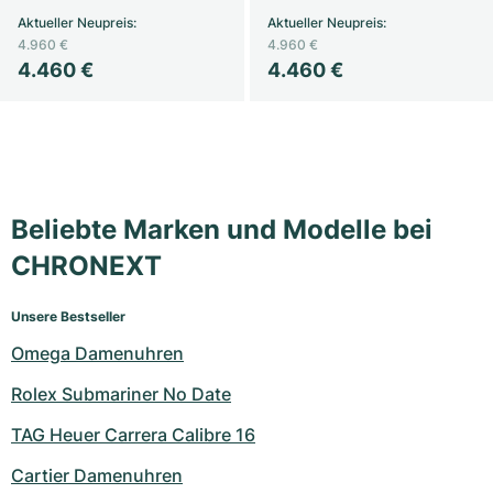
Aktueller Neupreis
:
Aktueller Neupreis
:
Milgauss
Damenuhren
Ronde
Professional
Formula 1
Portofino
Spirit of Big Bang
4.960 €
4.960 €
4.460 €
4.460 €
Oyster Perpetual
Rotonde
Bentley
Grand Carrera
Portugieser
King Power
Yacht-Master
Crash
Transocean
Gebraucht
Da Vinci
Gebraucht
Yacht-Master II
Pasha
Cockpit
Damenuhren
Aquatimer
Beliebte Marken und Modelle bei
Sea-Dweller
Tortue
Chronospace
Spitfire
CHRONEXT
Sky-Dweller
Baignoire
Super Avenger
GST
Unsere Bestseller
Submariner
Ballon Blanc
Galactic
Vintage
Omega Damenuhren
Rolex Submariner No Date
Roadster
Montbrillant
Gebraucht
TAG Heuer Carrera Calibre 16
Gebraucht
Gebraucht
Cartier Damenuhren