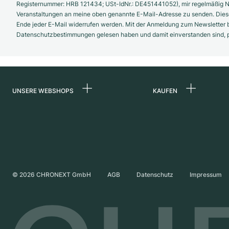
Registernummer: HRB 121434; USt-IdNr.: DE451441052), mir regelmäßig N
Veranstaltungen an meine oben genannte E-Mail-Adresse zu senden. Diese
Ende jeder E-Mail widerrufen werden. Mit der Anmeldung zum Newsletter b
Datenschutzbestimmungen gelesen haben und damit einverstanden sind, pe
UNSERE WEBSHOPS
KAUFEN
Deutschland
Alle Luxusuhren
Niederlande
Certified Pre-Owne
Österreich
Vintage-Uhren
Schweiz
Independent Brand
©
2026
CHRONEXT GmbH
AGB
Datenschutz
Impressum
Frankreich
Italien
Vereinigtes Königreich