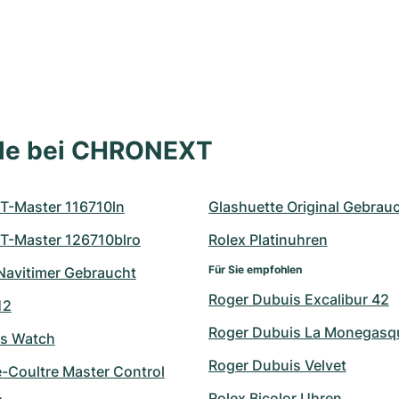
lle bei CHRONEXT
T-Master 116710ln
Glashuette Original Gebrau
T-Master 126710blro
Rolex Platinuhren
Für Sie empfohlen
 Navitimer Gebraucht
Roger Dubuis Excalibur 42
12
Roger Dubuis La Monegasq
's Watch
Roger Dubuis Velvet
e-Coultre Master Control
Rolex Bicolor Uhren