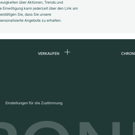
euigkeiten über Aktionen, Trends und
 Einwilligung kann jederzeit über den Link am
estätigen Sie, dass Sie unsere
rsonalisierte Angebote zu erhalten.
VERKAUFEN
CHRON
Uhr verkaufen
Über 
d
Kommission
Karrie
Direktverkauf
Press
s
Inzahlungnahme
Maga
Einstellungen für die Zustimmung
Partn