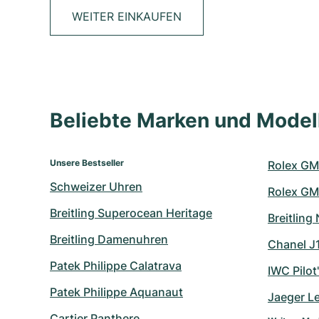
WEITER EINKAUFEN
Beliebte Marken und Mode
Unsere Bestseller
Rolex GM
Schweizer Uhren
Rolex GM
Breitling Superocean Heritage
Breitling
Breitling Damenuhren
Chanel J
Patek Philippe Calatrava
IWC Pilot
Patek Philippe Aquanaut
Jaeger L
Cartier Panthere