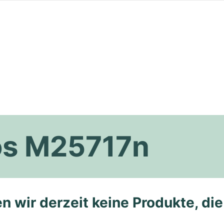
os M25717n
n wir derzeit keine Produkte, di