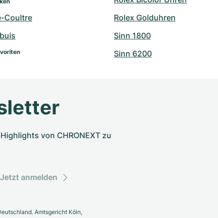
rken
e-Coultre
Rolex Golduhren
buis
Sinn 1800
voriten
Sinn 6200
letter
nd Highlights von CHRONEXT zu
Jetzt anmelden
eutschland. Amtsgericht Köln,