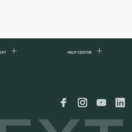
EXT
HELP CENTER
uns
FAQ
re
Service Center
e
Persönliche Abholung
zin
Versand &
Rückgaberecht
er
Größen-Leitfaden