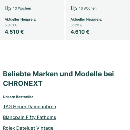
Damenuhren
Damenuhren
10 Wochen
16 Wochen
Aktueller Neupreis
:
Aktueller Neupreis
:
5.010 €
5.120 €
4.510 €
4.610 €
Beliebte Marken und Modelle bei
CHRONEXT
Unsere Bestseller
TAG Heuer Damenuhren
Blancpain Fifty Fathoms
Rolex Datejust Vintage