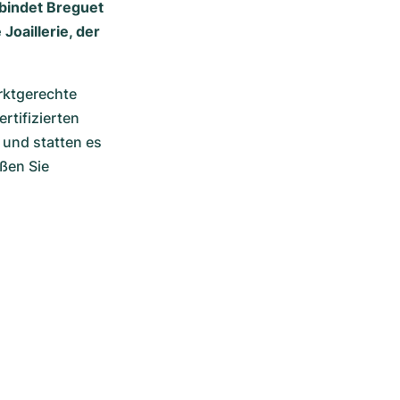
rbindet Breguet
oaillerie, der
rktgerechte 
tifizierten 
und statten es 
en Sie 