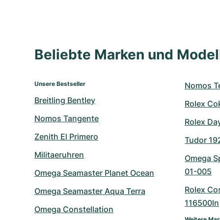
Beliebte Marken und Mode
Unsere Bestseller
Nomos Te
Breitling Bentley
Rolex Co
Nomos Tangente
Rolex Da
Zenith El Primero
Tudor 19
Militaeruhren
Omega Sp
01-005
Omega Seamaster Planet Ocean
Rolex Co
Omega Seamaster Aqua Terra
116500ln
Omega Constellation
Weitere Ma