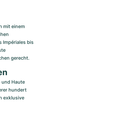
n mit einem 
hen 
Impériales bis 
te 
hen gerecht.
en
e und Haute 
rer hundert 
 exklusive 