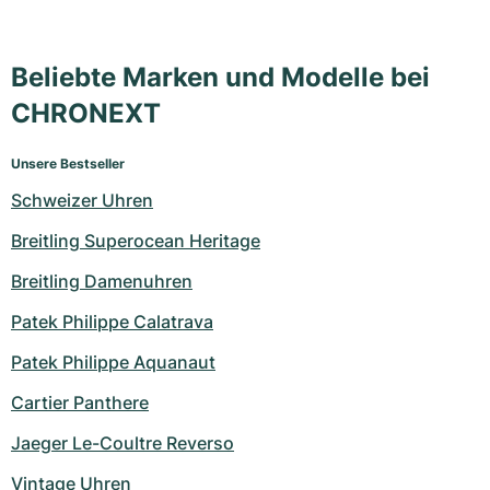
Milgauss
Damenuhren
Ronde
Professional
Formula 1
Portofino
Spirit of Big Bang
Beliebte Marken und Modelle bei
Oyster Perpetual
Rotonde
Bentley
Grand Carrera
Portugieser
King Power
CHRONEXT
Yacht-Master
Crash
Transocean
Gebraucht
Da Vinci
Gebraucht
Unsere Bestseller
Yacht-Master II
Pasha
Cockpit
Damenuhren
Aquatimer
Schweizer Uhren
Sea-Dweller
Tortue
Chronospace
Spitfire
Breitling Superocean Heritage
Breitling Damenuhren
Sky-Dweller
Baignoire
Super Avenger
GST
Patek Philippe Calatrava
Submariner
Ballon Blanc
Galactic
Vintage
Patek Philippe Aquanaut
Roadster
Montbrillant
Gebraucht
Cartier Panthere
Jaeger Le-Coultre Reverso
Gebraucht
Gebraucht
Vintage Uhren