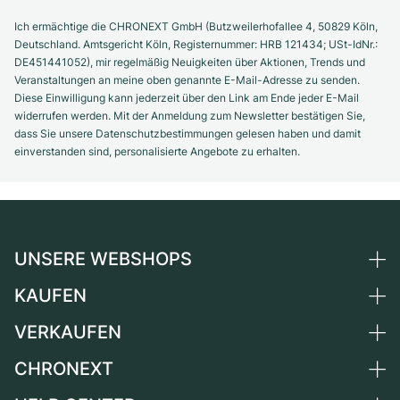
Ich ermächtige die CHRONEXT GmbH (Butzweilerhofallee 4, 50829 Köln,
Deutschland. Amtsgericht Köln, Registernummer: HRB 121434; USt-IdNr.:
DE451441052), mir regelmäßig Neuigkeiten über Aktionen, Trends und
Veranstaltungen an meine oben genannte E-Mail-Adresse zu senden.
Diese Einwilligung kann jederzeit über den Link am Ende jeder E-Mail
widerrufen werden. Mit der Anmeldung zum Newsletter bestätigen Sie,
dass Sie unsere Datenschutzbestimmungen gelesen haben und damit
einverstanden sind, personalisierte Angebote zu erhalten.
UNSERE WEBSHOPS
KAUFEN
Deutschland
Niederlande
VERKAUFEN
Alle Luxusuhren
Österreich
Certified Pre-Owned
CHRONEXT
Uhr verkaufen
Schweiz
Vintage-Uhren
Kommission