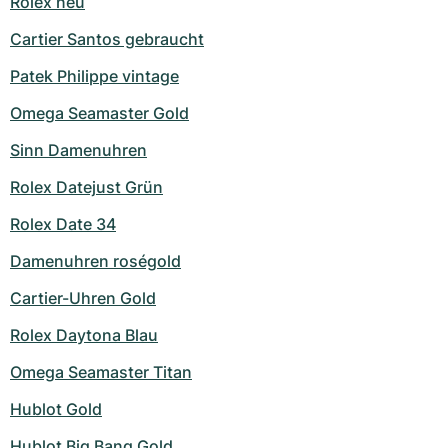
Rolex neu
Milgauss
Damenuhren
Ronde
Professional
Formula 1
Portofino
Spirit of Big Bang
Cartier Santos gebraucht
Patek Philippe vintage
Oyster Perpetual
Rotonde
Bentley
Grand Carrera
Portugieser
King Power
Omega Seamaster Gold
Yacht-Master
Crash
Transocean
Gebraucht
Da Vinci
Gebraucht
Sinn Damenuhren
Yacht-Master II
Pasha
Cockpit
Damenuhren
Aquatimer
Rolex Datejust Grün
Sea-Dweller
Tortue
Chronospace
Spitfire
Rolex Date 34
Damenuhren roségold
Sky-Dweller
Baignoire
Super Avenger
GST
Cartier-Uhren Gold
Submariner
Ballon Blanc
Galactic
Vintage
Rolex Daytona Blau
Roadster
Montbrillant
Gebraucht
Omega Seamaster Titan
Gebraucht
Gebraucht
Hublot Gold
Hublot Big Bang Gold