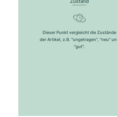
Zustand
Dieser Punkt vergleicht die Zustände
der Artikel, z.B. "ungetragen", "neu" u
"gut".