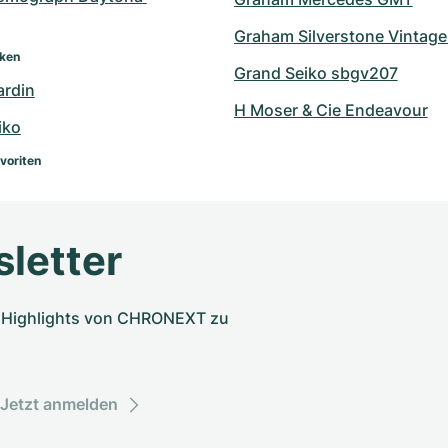
Graham Silverstone Vintage
rken
Grand Seiko sbgv207
ardin
H Moser & Cie Endeavour
iko
voriten
letter
nd Highlights von CHRONEXT zu
Jetzt anmelden