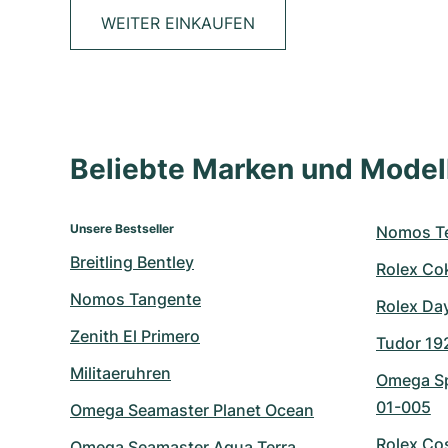
WEITER EINKAUFEN
Beliebte Marken und Mode
Unsere Bestseller
Nomos Te
Breitling Bentley
Rolex Co
Nomos Tangente
Rolex Da
Zenith El Primero
Tudor 19
Militaeruhren
Omega Sp
01-005
Omega Seamaster Planet Ocean
Rolex Co
Omega Seamaster Aqua Terra