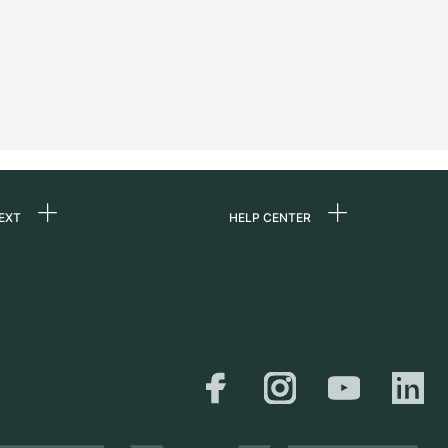
EXT
HELP CENTER
uns
FAQ
re
Service Center
e
Persönliche Abholung
zin
Versand &
Rückgaberecht
er
Größen-Leitfaden