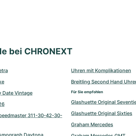
lle bei CHRONEXT
tra
Uhren mit Komplikationen
ke
Breitling Second Hand Uhre
Für Sie empfohlen
y Date Vintage
Glashuette Original Seventi
26
Glashuette Original Sixties
eedmaster 311-30-42-30-
Graham Mercedes
smograph Daytona 
Graham Mercedes GMT