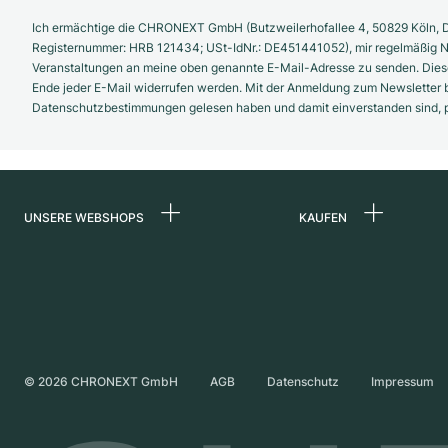
Ich ermächtige die CHRONEXT GmbH (Butzweilerhofallee 4, 50829 Köln, D
Registernummer: HRB 121434; USt-IdNr.: DE451441052), mir regelmäßig N
Veranstaltungen an meine oben genannte E-Mail-Adresse zu senden. Diese
Ende jeder E-Mail widerrufen werden. Mit der Anmeldung zum Newsletter b
Datenschutzbestimmungen gelesen haben und damit einverstanden sind, pe
UNSERE WEBSHOPS
KAUFEN
Deutschland
Alle Luxusuhren
Niederlande
Certified Pre-Owne
Österreich
Vintage-Uhren
Schweiz
Independent Brand
©
2026
CHRONEXT GmbH
AGB
Datenschutz
Impressum
Frankreich
Italien