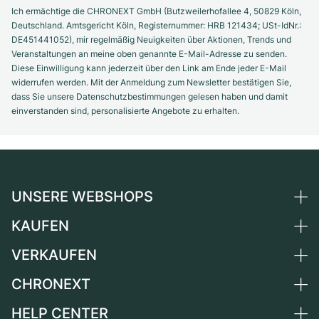
Ich ermächtige die CHRONEXT GmbH (Butzweilerhofallee 4, 50829 Köln,
Deutschland. Amtsgericht Köln, Registernummer: HRB 121434; USt-IdNr.:
DE451441052), mir regelmäßig Neuigkeiten über Aktionen, Trends und
Veranstaltungen an meine oben genannte E-Mail-Adresse zu senden.
Diese Einwilligung kann jederzeit über den Link am Ende jeder E-Mail
widerrufen werden. Mit der Anmeldung zum Newsletter bestätigen Sie,
dass Sie unsere Datenschutzbestimmungen gelesen haben und damit
einverstanden sind, personalisierte Angebote zu erhalten.
UNSERE WEBSHOPS
KAUFEN
Deutschland
Niederlande
VERKAUFEN
Alle Luxusuhren
Österreich
Certified Pre-Owned
CHRONEXT
Uhr verkaufen
Schweiz
Vintage-Uhren
Kommission
HELP CENTER
Über uns
Frankreich