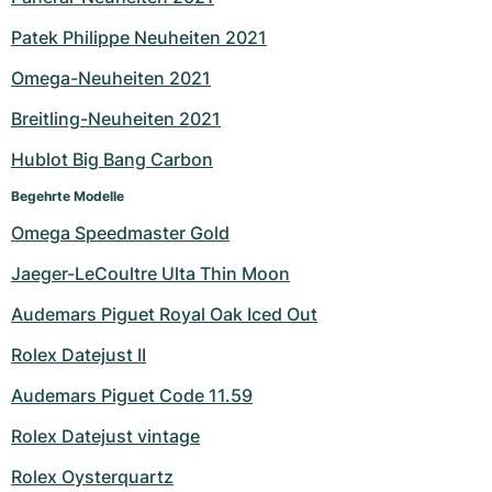
Milgauss
Damenuhren
Ronde
Professional
Formula 1
Portofino
Spirit of Big Bang
Patek Philippe Neuheiten 2021
Omega-Neuheiten 2021
Oyster Perpetual
Rotonde
Bentley
Grand Carrera
Portugieser
King Power
Breitling-Neuheiten 2021
Yacht-Master
Crash
Transocean
Gebraucht
Da Vinci
Gebraucht
Hublot Big Bang Carbon
Yacht-Master II
Pasha
Cockpit
Damenuhren
Aquatimer
Begehrte Modelle
Omega Speedmaster Gold
Sea-Dweller
Tortue
Chronospace
Spitfire
Jaeger-LeCoultre Ulta Thin Moon
Sky-Dweller
Baignoire
Super Avenger
GST
Audemars Piguet Royal Oak Iced Out
Submariner
Ballon Blanc
Galactic
Vintage
Rolex Datejust II
Roadster
Montbrillant
Gebraucht
Audemars Piguet Code 11.59
Rolex Datejust vintage
Gebraucht
Gebraucht
Rolex Oysterquartz