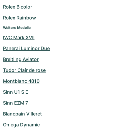
Damenuhren
Damenuhren
Rolex Bicolor
Rolex Rainbow
Weitere Modelle
IWC Mark XVII
Panerai Luminor Due
Breitling Aviator
Tudor Clair de rose
Montblanc 4810
Sinn U1 S E
Sinn EZM 7
Blancpain Villeret
Omega Dynamic