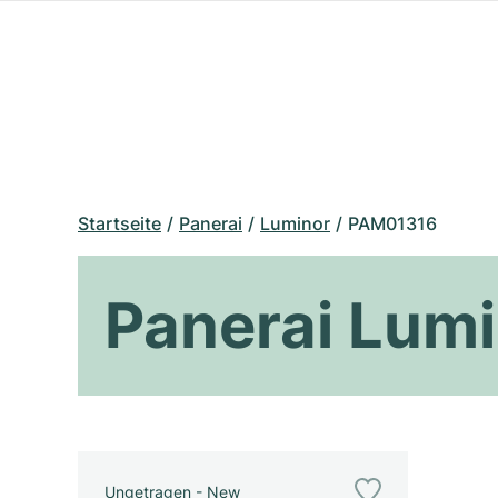
Startseite
Panerai
Luminor
PAM01316
Panerai Lum
Ungetragen - New