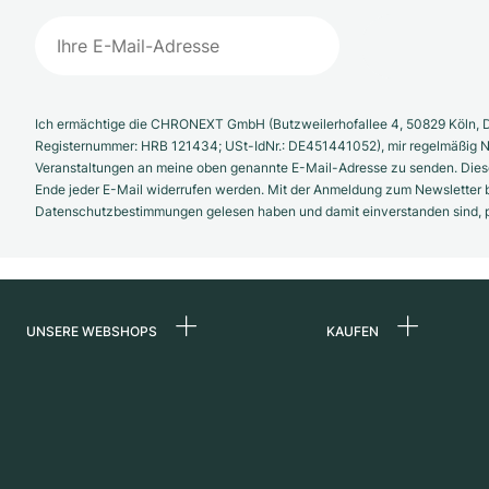
Ich ermächtige die CHRONEXT GmbH (Butzweilerhofallee 4, 50829 Köln, D
Registernummer: HRB 121434; USt-IdNr.: DE451441052), mir regelmäßig N
Veranstaltungen an meine oben genannte E-Mail-Adresse zu senden. Diese
Ende jeder E-Mail widerrufen werden. Mit der Anmeldung zum Newsletter b
Datenschutzbestimmungen gelesen haben und damit einverstanden sind, pe
UNSERE WEBSHOPS
KAUFEN
Deutschland
Alle Luxusuhren
Niederlande
Certified Pre-Owne
Österreich
Vintage-Uhren