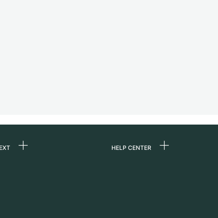
EXT
HELP CENTER
uns
FAQ
re
Service Center
e
Persönliche Abholung