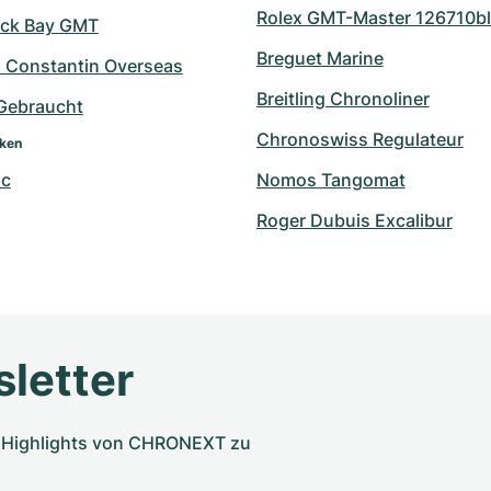
Rolex GMT-Master 126710bl
ack Bay GMT
Breguet Marine
 Constantin Overseas
Breitling Chronoliner
 Gebraucht
Chronoswiss Regulateur
rken
nc
Nomos Tangomat
Roger Dubuis Excalibur
letter
nd Highlights von CHRONEXT zu