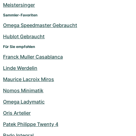
Damenuhren
Damenuhren
Meistersinger
Sammler-Favoriten
Omega Speedmaster Gebraucht
Hublot Gebraucht
Für Sie empfohlen
Franck Muller Casablanca
Linde Werdelin
Maurice Lacroix Miros
Nomos Minimatik
Omega Ladymatic
Oris Artelier
Patek Philippe Twenty 4
Rado Integral