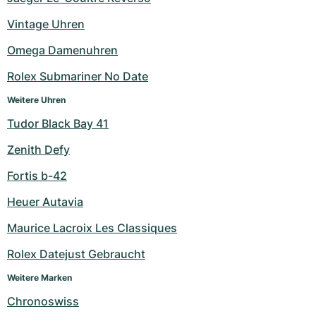
Milgauss
Damenuhren
Ronde
Professional
Formula 1
Portofino
Spirit of Big Bang
Vintage Uhren
Omega Damenuhren
Oyster Perpetual
Rotonde
Bentley
Grand Carrera
Portugieser
King Power
Rolex Submariner No Date
Yacht-Master
Crash
Transocean
Gebraucht
Da Vinci
Gebraucht
Weitere Uhren
Yacht-Master II
Pasha
Cockpit
Damenuhren
Aquatimer
Tudor Black Bay 41
Zenith Defy
Sea-Dweller
Tortue
Chronospace
Spitfire
Fortis b-42
Sky-Dweller
Baignoire
Super Avenger
GST
Heuer Autavia
Submariner
Ballon Blanc
Galactic
Vintage
Maurice Lacroix Les Classiques
Roadster
Montbrillant
Gebraucht
Rolex Datejust Gebraucht
Weitere Marken
Gebraucht
Gebraucht
Chronoswiss