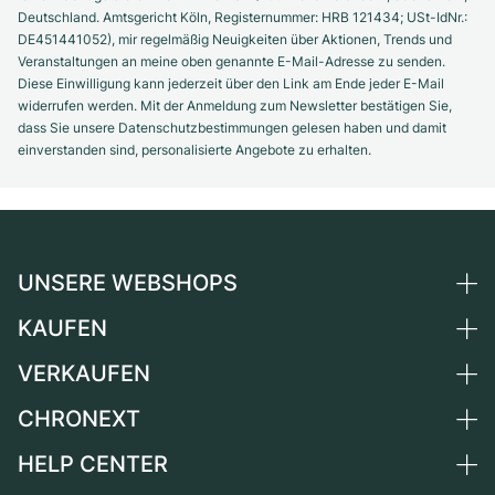
Deutschland. Amtsgericht Köln, Registernummer: HRB 121434; USt-IdNr.:
DE451441052), mir regelmäßig Neuigkeiten über Aktionen, Trends und
Veranstaltungen an meine oben genannte E-Mail-Adresse zu senden.
Diese Einwilligung kann jederzeit über den Link am Ende jeder E-Mail
widerrufen werden. Mit der Anmeldung zum Newsletter bestätigen Sie,
dass Sie unsere Datenschutzbestimmungen gelesen haben und damit
einverstanden sind, personalisierte Angebote zu erhalten.
UNSERE WEBSHOPS
KAUFEN
Deutschland
Niederlande
VERKAUFEN
Alle Luxusuhren
Österreich
Certified Pre-Owned
CHRONEXT
Uhr verkaufen
Schweiz
Vintage-Uhren
Kommission
HELP CENTER
Über uns
Frankreich
Independent Brands
Direktverkauf