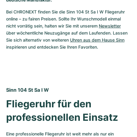
Milgauss
Damenuhren
Ronde
Professional
Formula 1
Portofino
Spirit of Big Bang
Bei CHRONEXT finden Sie die Sinn 104 St Sa I W Fliegeruhr 
online – zu fairen Preisen. Sollte Ihr Wunschmodell einmal 
Oyster Perpetual
Rotonde
Bentley
Grand Carrera
Portugieser
King Power
nicht vorrätig sein, halten wir Sie mit unserem 
Newsletter
über wöchentliche Neuzugänge auf dem Laufenden. Lassen 
Yacht-Master
Crash
Transocean
Gebraucht
Da Vinci
Gebraucht
Sie sich alternativ von weiteren 
Uhren aus dem Hause Sinn
inspirieren und entdecken Sie Ihren Favoriten.
Yacht-Master II
Pasha
Cockpit
Damenuhren
Aquatimer
Sea-Dweller
Tortue
Chronospace
Spitfire
Sky-Dweller
Baignoire
Super Avenger
GST
Sinn 104 St Sa I W
Submariner
Ballon Blanc
Galactic
Vintage
Fliegeruhr für den 
Roadster
Montbrillant
Gebraucht
professionellen Einsatz
Gebraucht
Gebraucht
Eine professionelle Fliegeruhr ist weit mehr als nur ein 