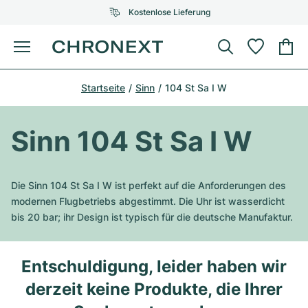
Kostenlose Lieferung
Menü
Uhr kaufen
Startseite
Sinn
104 St Sa I W
AUSGEWÄHLTE MARKEN
AUSGEWÄHLTE MARKEN
Rolex
Cartier
Certified Pre-Owned
Sinn 104 St Sa I W
Omega
Tiffany
Uhr verkaufen
Patek Philippe
Louis Vuitton
Die Sinn 104 St Sa I W ist perfekt auf die Anforderungen des
Alle Rolex Modelle
modernen Flugbetriebs abgestimmt. Die Uhr ist wasserdicht
Schmuck
Audemars Piguet
Gebauer & Gebauer
bis 20 bar; ihr Design ist typisch für die deutsche Manufaktur.
Top-Modelle
Alle Omega Modelle
Neuzugänge
Cartier
Van Cleef & Arpels
Entschuldigung, leider haben wir
Top-Modelle
Alle Patek Philippe Modelle
Breitling
Service
Air-King
derzeit keine Produkte, die Ihrer
Bvlgari
Top-Modelle
Alle Audemars Piguet Modelle