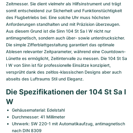
Damenuhren
Damenuhren
Zeitmesser. Sie dient vielmehr als Hilfsinstrument und trägt 
somit entscheidend zur Sicherheit und Funktionstüchtigkeit 
des Flugbetriebs bei. Eine solche Uhr muss höchsten 
Anforderungen standhalten und mit Präzision überzeugen. 
Aus diesem Grund ist die Sinn 104 St Sa I W nicht nur 
antimagnetisch, sondern auch über- sowie unterdrucksicher. 
Die simple Zifferblattgestaltung garantiert das optimale 
Ablesen relevanter Zeitparameter, während eine Countdown-
Lünette es ermöglicht, Zeitintervalle zu messen. Die 104 St Sa 
I W von Sinn ist für professionelle Einsätze konzipiert, 
versprüht dank des zeitlos-klassischen Designs aber auch 
abseits des Luftraums Stil und Eleganz.
Die Spezifikationen der 104 St Sa I 
W
Gehäusematerial: Edelstahl
Durchmesser: 41 Millimeter
Uhrwerk: SW 220-1 mit Automatikaufzug, antimagnetisch 
nach DIN 8309