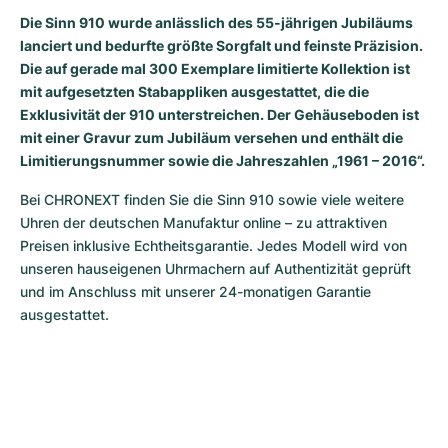
Die Sinn 910 wurde anlässlich des 55-jährigen Jubiläums
Milgauss
Damenuhren
Ronde
Professional
Formula 1
Portofino
Spirit of Big Bang
lanciert und bedurfte größte Sorgfalt und feinste Präzision.
Die auf gerade mal 300 Exemplare limitierte Kollektion ist
Oyster Perpetual
Rotonde
Bentley
Grand Carrera
Portugieser
King Power
mit aufgesetzten Stabappliken ausgestattet, die die
Exklusivität der 910 unterstreichen. Der Gehäuseboden ist
Yacht-Master
Crash
Transocean
Gebraucht
Da Vinci
Gebraucht
mit einer Gravur zum Jubiläum versehen und enthält die
Limitierungsnummer sowie die Jahreszahlen „1961 – 2016“.
Yacht-Master II
Pasha
Cockpit
Damenuhren
Aquatimer
Bei CHRONEXT finden Sie die Sinn 910 sowie viele weitere 
Sea-Dweller
Tortue
Chronospace
Spitfire
Uhren der deutschen Manufaktur online – zu attraktiven 
Preisen inklusive Echtheitsgarantie. Jedes Modell wird von 
Sky-Dweller
Baignoire
Super Avenger
GST
unseren hauseigenen Uhrmachern auf Authentizität geprüft 
und im Anschluss mit unserer 24-monatigen Garantie 
Submariner
Ballon Blanc
Galactic
Vintage
ausgestattet. 
Roadster
Montbrillant
Gebraucht
Gebraucht
Gebraucht