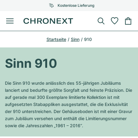
Kostenlose Lieferung
Menü
Uhr kaufen
Startseite
Sinn
910
AUSGEWÄHLTE MARKEN
AUSGEWÄHLTE MARKEN
Rolex
Cartier
Certified Pre-Owned
Sinn 910
Omega
Tiffany
Uhr verkaufen
Patek Philippe
Louis Vuitton
Die Sinn 910 wurde anlässlich des 55-jährigen Jubiläums
Alle Rolex Modelle
lanciert und bedurfte größte Sorgfalt und feinste Präzision. Die
Schmuck
Audemars Piguet
Gebauer & Gebauer
auf gerade mal 300 Exemplare limitierte Kollektion ist mit
aufgesetzten Stabappliken ausgestattet, die die Exklusivität
Top-Modelle
Alle Omega Modelle
Neuzugänge
Cartier
der 910 unterstreichen. Der Gehäuseboden ist mit einer Gravur
Van Cleef & Arpels
zum Jubiläum versehen und enthält die Limitierungsnummer
Top-Modelle
Alle Patek Philippe Modelle
Breitling
Service
Air-King
sowie die Jahreszahlen „1961 – 2016“.
Bvlgari
Top-Modelle
Alle Audemars Piguet Modelle