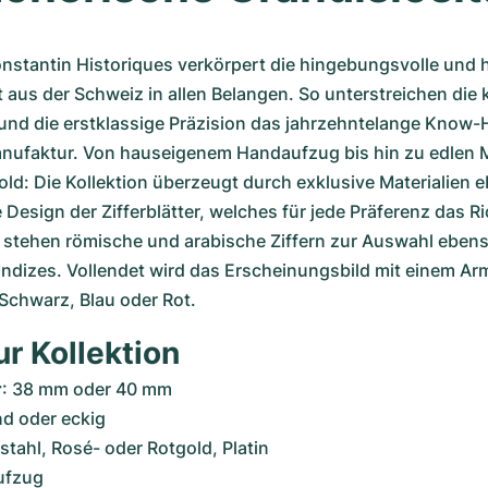
nstantin Historiques verkörpert die hingebungsvolle und h
us der Schweiz in allen Belangen. So unterstreichen die k
und die erstklassige Präzision das jahrzehntelange Know-
anufaktur. Von hauseigenem Handaufzug bis hin zu edlen Ma
ld: Die Kollektion überzeugt durch exklusive Materialien e
 Design der Zifferblätter, welches für jede Präferenz das Ri
n stehen römische und arabische Ziffern zur Auswahl ebens
Indizes. Vollendet wird das Erscheinungsbild mit einem Ar
n Schwarz, Blau oder Rot.
ur Kollektion
r
: 38 mm oder 40 mm
nd oder eckig
lstahl, Rosé- oder Rotgold, Platin
ufzug