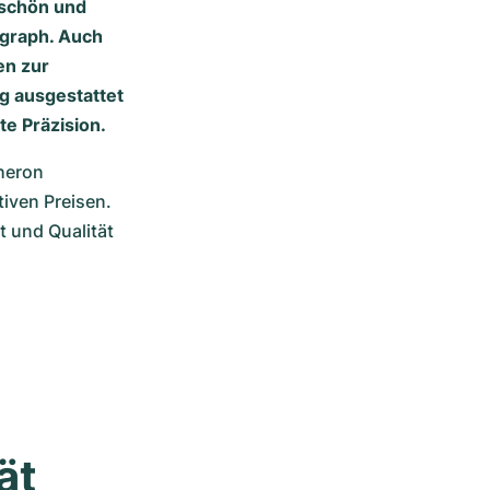
 schön und
ograph. Auch
en zur
g ausgestattet
e Präzision.
heron 
iven Preisen. 
und Qualität 
ät