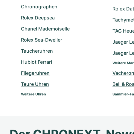
Chronographen
Rolex Da
Rolex Deepsea
Tachymet
Chanel Mademoiselle
TAG Heue
Rolex Sea-Dweller
Jaeger L
Taucheruhren
Jaeger Le
Hublot Ferrari
Weitere Ma
Fliegeruhren
Vacheron
Teure Uhren
Bell & Ro
Weitere Uhren
Sammler-Fa