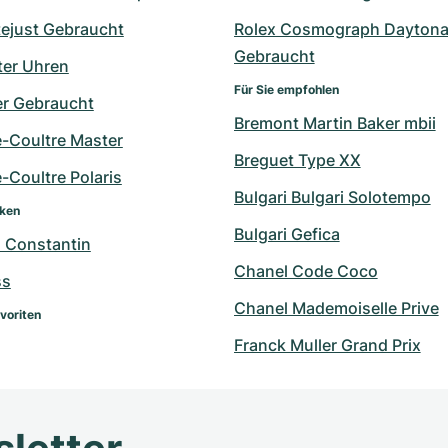
tejust Gebraucht
Rolex Cosmograph Daytona
Gebraucht
er Uhren
Für Sie empfohlen
r Gebraucht
Bremont Martin Baker mbii
e-Coultre Master
Breguet Type XX
-Coultre Polaris
Bulgari Bulgari Solotempo
rken
Bulgari Gefica
 Constantin
Chanel Code Coco
ss
Chanel Mademoiselle Prive
voriten
Franck Muller Grand Prix