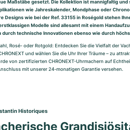
e Maßstäbe gesetzt. Die Kollektion ist mannigfaltig und
omplikationen wie Jahreskalender, Mondphase oder Chron
re Designs wie bei der Ref. 33155 in Roségold stehen Ihn
erstklassigen Modelle sind allesamt mit einem Handaufzu
durch technische Innovationen ebenso wie durch höchst
tahl, Rosé- oder Rotgold: Entdecken Sie die Vielfalt der Vac
CHRONEXT und wählen Sie die Uhr Ihrer Träume – zu attrakt
rde von zertifizierten CHRONEXT-Uhrmachern auf Echtheit 
Anschluss mit unserer 24-monatigen Garantie versehen.
tantin Historiques
herische Grandisiösit