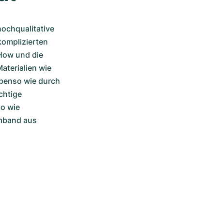
ochqualitative 
omplizierten 
How und die 
terialien wie 
benso wie durch 
chtige 
o wie 
mband aus 