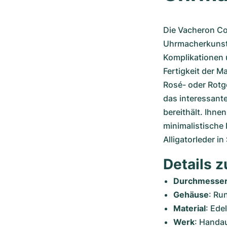
Die Vacheron Co
Uhrmacherkunst a
Komplikationen 
Fertigkeit der M
Rosé- oder Rotgo
das interessante
bereithält. Ihne
minimalistische 
Alligatorleder i
Details z
Durchmesse
Gehäuse
: Ru
Material
: Ede
Werk
: Handa