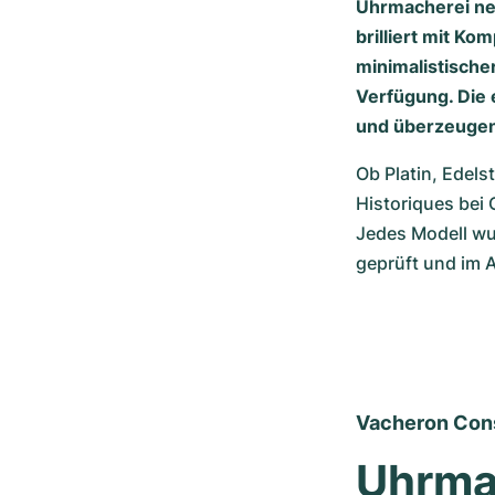
Uhrmacherei neu
brilliert mit K
minimalistische
Verfügung. Die 
und überzeugen 
Ob Platin, Edels
Historiques bei 
Jedes Modell wu
geprüft und im 
Vacheron Cons
Uhrmac