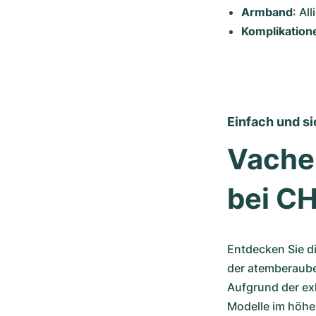
Armband
: Al
Komplikation
Einfach und si
Vacher
bei C
Entdecken Sie d
der atemberauben
Aufgrund der exk
Modelle im höhe