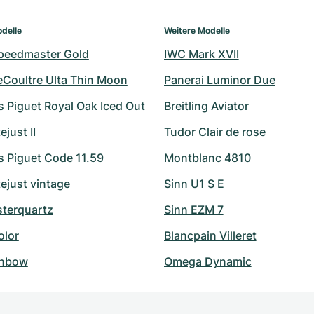
delle
Weitere Modelle
peedmaster Gold
IWC Mark XVII
eCoultre Ulta Thin Moon
Panerai Luminor Due
 Piguet Royal Oak Iced Out
Breitling Aviator
ejust II
Tudor Clair de rose
 Piguet Code 11.59
Montblanc 4810
ejust vintage
Sinn U1 S E
sterquartz
Sinn EZM 7
olor
Blancpain Villeret
inbow
Omega Dynamic