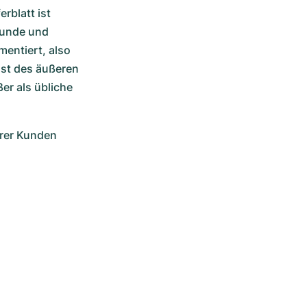
blatt ist 
unde und 
entiert, also 
ust des äußeren 
r als übliche 
er Kunden 