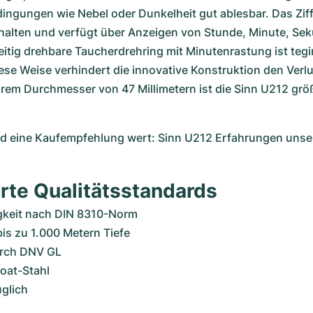
ngungen wie Nebel oder Dunkelheit gut ablesbar. Das Ziffer
alten und verfügt über Anzeigen von Stunde, Minute, Sek
itig drehbare Taucherdrehring mit Minutenrastung ist tegim
iese Weise verhindert die innovative Konstruktion den Verl
hrem Durchmesser von 47 Millimetern ist die Sinn U212 größe
 eine Kaufempfehlung wert: Sinn U212 Erfahrungen unser
erte Qualitätsstandards
gkeit nach DIN 8310-Norm
is zu 1.000 Metern Tiefe
durch DNV GL
oat-Stahl
glich