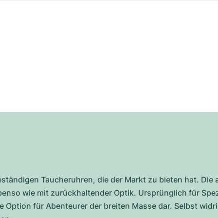
eständigen Taucheruhren, die der Markt zu bieten hat. Die
benso wie mit zurückhaltender Optik. Ursprünglich für Spe
 eine Option für Abenteurer der breiten Masse dar. Selbst w