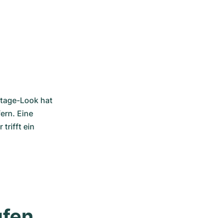
ntage-Look hat 
rn. Eine 
rifft ein 
ufen