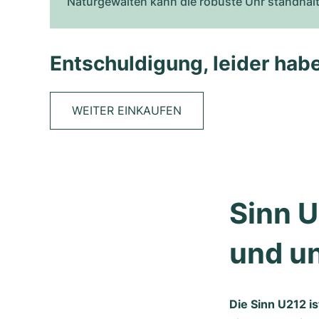
Naturgewalten kann die robuste Uhr standhal
Entschuldigung, leider habe
WEITER EINKAUFEN
Sinn U
und u
Die Sinn U212 i