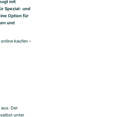
eugt mit
ür Spezial- und
eine Option für
gen und
 online kaufen – 
aus. Der 
elbst unter 