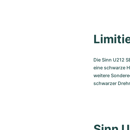
Limiti
Die Sinn U212 SE
eine schwarze Ha
weitere Sonderedi
schwarzer Drehri
Sinn 