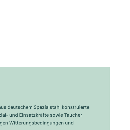
 aus deutschem Spezialstahl konstruierte
zial- und Einsatzkräfte sowie Taucher
idrigen Witterungsbedingungen und