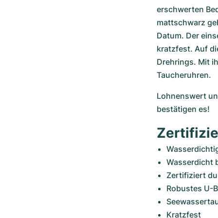
erschwerten Bedi
mattschwarz geh
Datum. Der einse
kratzfest. Auf d
Drehrings. Mit i
Taucheruhren.
Lohnenswert und
bestätigen es!
Zertifizi
Wasserdichti
Wasserdicht b
Zertifiziert 
Robustes U-B
Seewassertau
Kratzfest