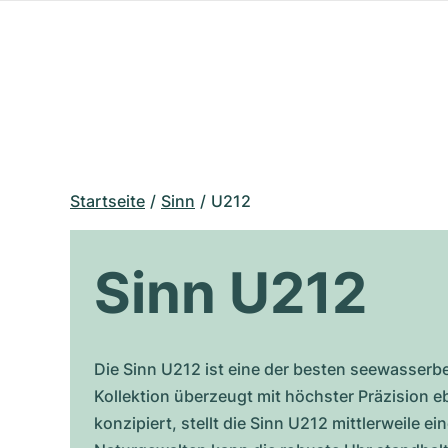
Startseite
Sinn
U212
Sinn U212
Die Sinn U212 ist eine der besten seewasserb
Kollektion überzeugt mit höchster Präzision e
konzipiert, stellt die Sinn U212 mittlerweile