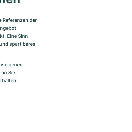
e Referenzen der 
ngebot 
. Eine Sinn 
und spart bares 
useigenen 
an Sie 
rhalten.