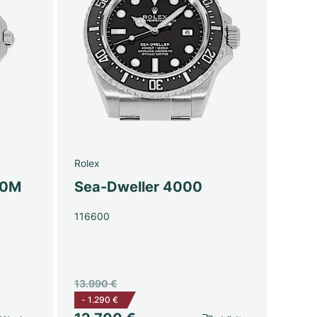
Rolex
00M
Sea-Dweller 4000
116600
13.990 €
-
1.290 €