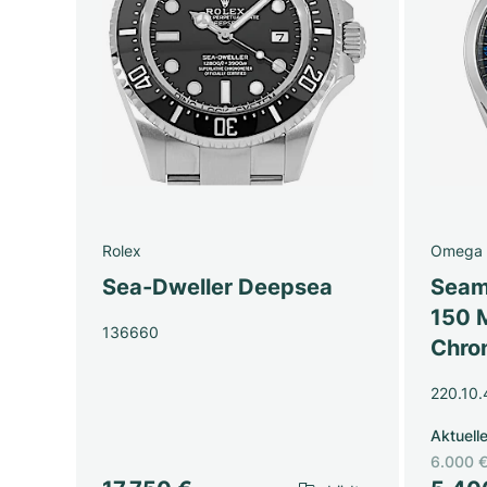
Rolex
Omega
Sea-Dweller Deepsea
Seam
150 
136660
Chro
220.10.
Aktuell
6.000 