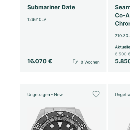
Submariner Date
Seam
Co-A
126610LV
Chro
210.30.
Aktuell
6.500 
16.070 €
5.85
8 Wochen
Ungetragen - New
Ungetr