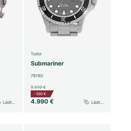
Tudor
Submariner
79190
5.510 €
-
520 €
4.990 €
Lädt...
Lädt...