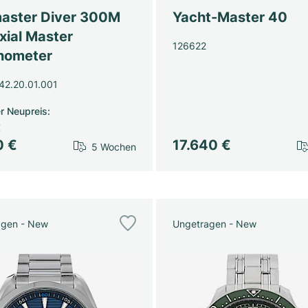
aster Diver 300M
Yacht-Master 40
xial Master
126622
nometer
42.20.01.001
er Neupreis
:
€
0 €
17.640 €
5 Wochen
agen - New
Ungetragen - New