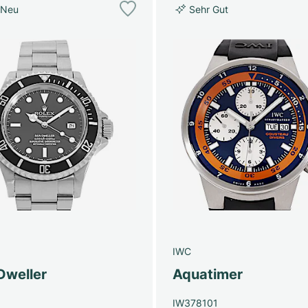
 Neu
Sehr Gut
IWC
Dweller
Aquatimer
IW378101