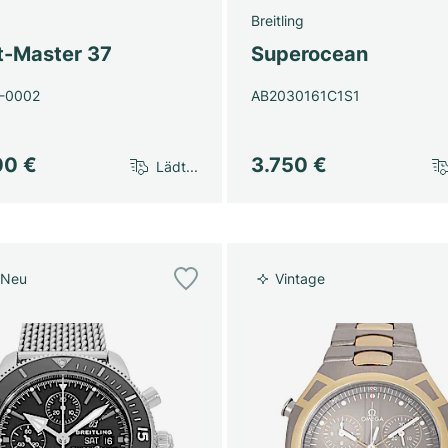
Breitling
t-Master 37
Superocean
-0002
AB2030161C1S1
00 €
3.750 €
Lädt...
 Neu
Vintage