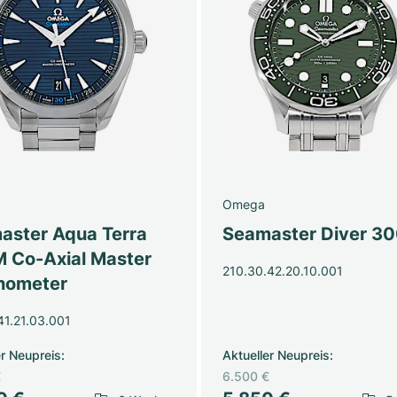
Omega
aster Aqua Terra
Seamaster Diver 3
M Co-Axial Master
210.30.42.20.10.001
nometer
41.21.03.001
er Neupreis
:
Aktueller Neupreis
:
€
6.500 €