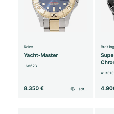
Rolex
Breitlin
Yacht-Master
Super
Chro
168623
A13313
8.350 €
4.90
Lädt...