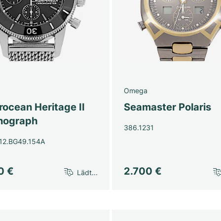
g
Omega
ocean Heritage II
Seamaster Polaris
nograph
386.1231
12.BG49.154A
0 €
2.700 €
Lädt...