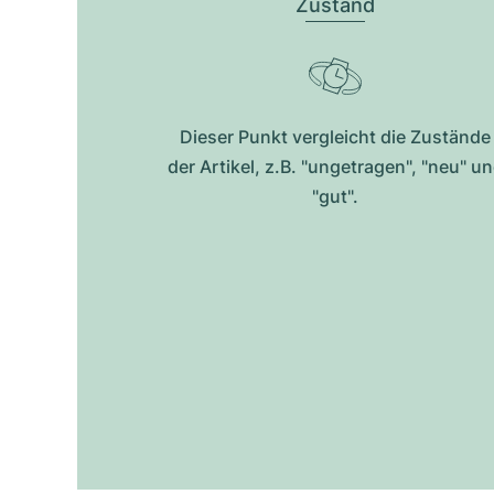
Zustand
Dieser Punkt vergleicht die Zustände
der Artikel, z.B. "ungetragen", "neu" u
"gut".