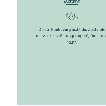
Zustand
Dieser Punkt vergleicht die Zustände
der Artikel, z.B. "ungetragen", "neu" u
"gut".